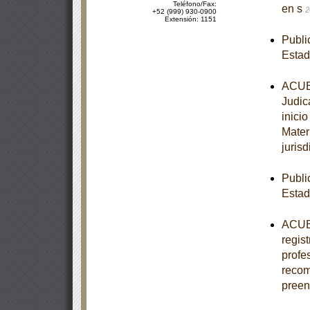
Teléfono/Fax:
en s
2
+52 (999) 930-0900
Extensión: 1151
Publi
Esta
ACUER
Judic
inici
Mater
jurisd
Publi
Estad
ACUER
regis
profe
recom
pree