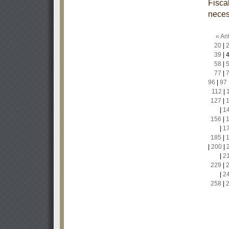
Fisca
neces
« Ant
20
|
39
|
58
|
77
|
96
|
97
112
|
127
|
|
1
156
|
|
1
185
|
|
200
|
|
2
229
|
|
2
258
|