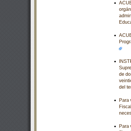
ACUER
orgán
admin
Educa
ACUER
Progr
INSTR
Supre
de dos
veint
del t
Para 
Fisca
neces
Para 