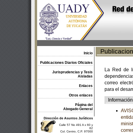
Publicacione
Inicio
Publicaciones Diarios Oficiales
La Red de In
Jurisprudencias y Tesis
dependencia
Aisladas
correo electr
Enlaces
para el desar
Otros enlaces
Información
Página del
Abogado General
AVISO
entid
Dirección de Asuntos Jurídicos
minist
Calle 57 No 491 A x 60 y
62
corre
Col. Centro, C.P. 97000