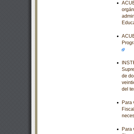
ACUER
orgán
admin
Educa
ACUER
Progr
INSTR
Supre
de dos
veint
del t
Para 
Fisca
neces
Para 