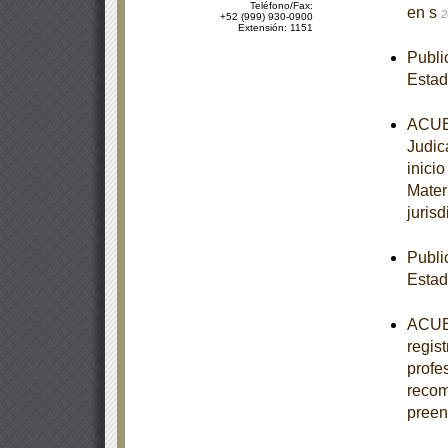
Teléfono/Fax:
en s
2
+52 (999) 930-0900
Extensión: 1151
Publi
Esta
ACUER
Judic
inici
Mater
jurisd
Publi
Estad
ACUER
regis
profe
recom
pree