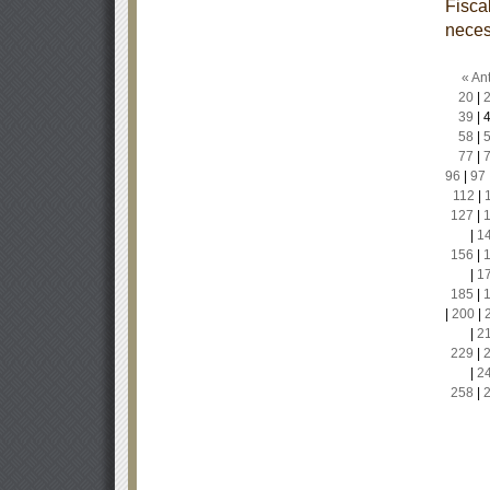
Fisca
neces
« Ant
20
|
39
|
58
|
77
|
96
|
97
112
|
127
|
|
1
156
|
|
1
185
|
|
200
|
|
2
229
|
|
2
258
|