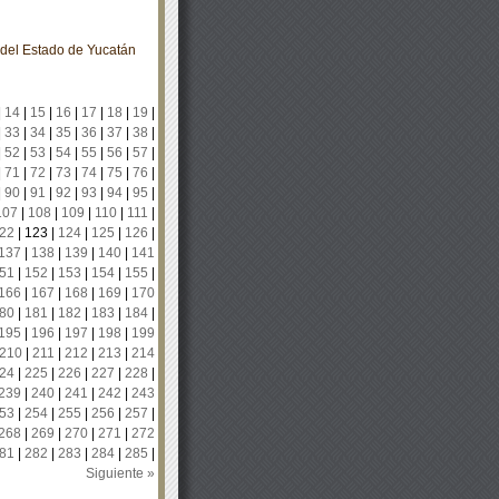
o del Estado de Yucatán
|
14
|
15
|
16
|
17
|
18
|
19
|
|
33
|
34
|
35
|
36
|
37
|
38
|
|
52
|
53
|
54
|
55
|
56
|
57
|
|
71
|
72
|
73
|
74
|
75
|
76
|
|
90
|
91
|
92
|
93
|
94
|
95
|
107
|
108
|
109
|
110
|
111
|
22
|
123
|
124
|
125
|
126
|
137
|
138
|
139
|
140
|
141
51
|
152
|
153
|
154
|
155
|
166
|
167
|
168
|
169
|
170
80
|
181
|
182
|
183
|
184
|
195
|
196
|
197
|
198
|
199
210
|
211
|
212
|
213
|
214
24
|
225
|
226
|
227
|
228
|
239
|
240
|
241
|
242
|
243
53
|
254
|
255
|
256
|
257
|
268
|
269
|
270
|
271
|
272
81
|
282
|
283
|
284
|
285
|
Siguiente »