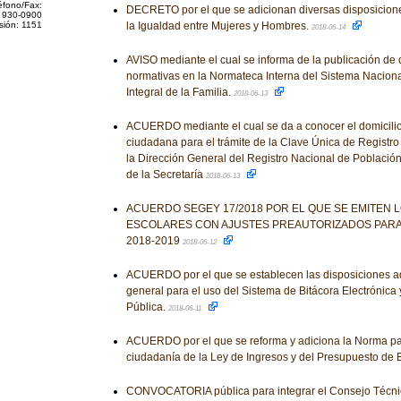
éfono/Fax:
DECRETO por el que se adicionan diversas disposicione
 930-0900
sión: 1151
la Igualdad entre Mujeres y Hombres.
2018-06-14
AVISO mediante el cual se informa de la publicación de 
normativas en la Normateca Interna del Sistema Naciona
Integral de la Familia.
2018-06-13
ACUERDO mediante el cual se da a conocer el domicilio
ciudadana para el trámite de la Clave Única de Registr
la Dirección General del Registro Nacional de Población
de la Secretaría
2018-06-13
ACUERDO SEGEY 17/2018 POR EL QUE SE EMITEN 
ESCOLARES CON AJUSTES PREAUTORIZADOS PARA 
2018-2019
2018-06-12
ACUERDO por el que se establecen las disposiciones adm
general para el uso del Sistema de Bitácora Electrónica
Pública.
2018-06-11
ACUERDO por el que se reforma y adiciona la Norma para
ciudadanía de la Ley de Ingresos y del Presupuesto de 
CONVOCATORIA pública para integrar el Consejo Técni