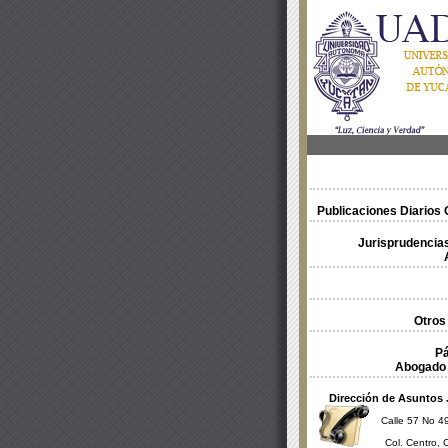
Publicaciones Diarios O
Jurisprudencias
Otros
Pá
Abogado 
Dirección de Asuntos 
Calle 57 No 49
Col. Centro, 