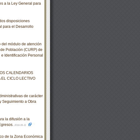
s a la Ley General para
dos disposiciones
l para el Desarrollo
 del módulo de atención
o de Población (CURP) de
 e Identificación Personal
LOS CALENDARIOS
EL CICLO LECTIVO
inistrativas de carácter
 y Seguimiento a Obra
 la difusión a la
Egresos.
2018-06-11
co de la Zona Económica