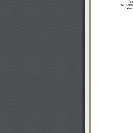
Tel
+52 (999)
Exten