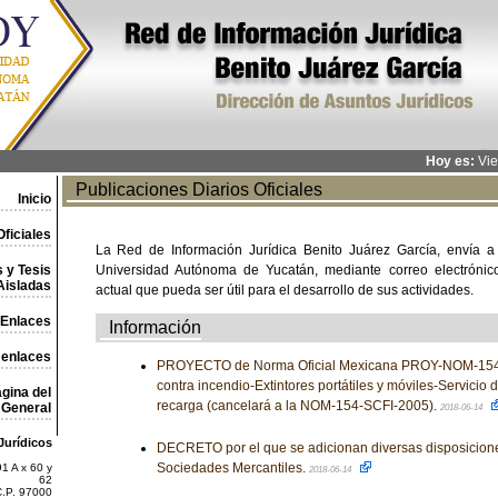
Hoy es:
Vie
Publicaciones Diarios Oficiales
Inicio
ficiales
La Red de Información Jurídica Benito Juárez García, envía a
 y Tesis
Universidad Autónoma de Yucatán, mediante correo electrónico,
Aisladas
actual que pueda ser útil para el desarrollo de sus actividades.
Enlaces
Información
 enlaces
PROYECTO de Norma Oficial Mexicana PROY-NOM-154
contra incendio-Extintores portátiles y móviles-Servicio
gina del
recarga (cancelará a la NOM-154-SCFI-2005).
General
2018-06-14
Jurídicos
DECRETO por el que se adicionan diversas disposicione
Sociedades Mercantiles.
1 A x 60 y
2018-06-14
62
C.P. 97000