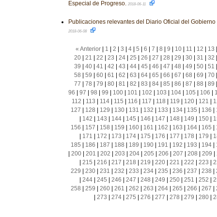
Especial de Progreso.
2018-06-11
Publicaciones relevantes del Diario Oficial del Gobiern
2018-06-08
« Anterior
|
1
|
2
|
3
|
4
|
5
|
6
|
7
|
8
|
9
|
10
|
11
|
12
|
13
20
|
21
|
22
|
23
|
24
|
25
|
26
|
27
|
28
|
29
|
30
|
31
|
32
39
|
40
|
41
|
42
|
43
|
44
|
45
|
46
|
47
|
48
|
49
|
50
|
51
58
|
59
|
60
|
61
|
62
|
63
|
64
|
65
|
66
|
67
|
68
|
69
|
70
77
|
78
|
79
|
80
|
81
|
82
|
83
|
84
|
85
|
86
|
87
|
88
|
89
96
|
97
|
98
|
99
|
100
|
101
|
102
|
103
|
104
|
105
|
106
|
112
|
113
|
114
|
115
|
116
|
117
|
118
|
119
|
120
|
121
|
1
127
|
128
|
129
|
130
|
131
|
132
|
133
|
134
|
135
|
136
|
|
142
|
143
|
144
|
145
|
146
|
147
|
148
|
149
|
150
|
1
156
|
157
|
158
|
159
|
160
|
161
|
162
|
163
|
164
|
165
|
|
171
|
172
|
173
|
174
|
175
|
176
|
177
|
178
|
179
|
1
185
|
186
|
187
|
188
|
189
|
190
|
191
|
192
|
193
|
194
|
|
200
|
201
|
202
|
203
|
204
|
205
|
206
|
207
|
208
|
209
|
|
215
|
216
|
217
|
218
|
219
|
220
|
221
|
222
|
223
|
2
229
|
230
|
231
|
232
|
233
|
234
|
235
|
236
|
237
|
238
|
|
244
|
245
|
246
|
247
|
248
|
249
|
250
|
251
|
252
|
2
258
|
259
|
260
|
261
|
262
|
263
|
264
|
265
|
266
|
267
|
|
273
|
274
|
275
|
276
|
277
|
278
|
279
|
280
|
2