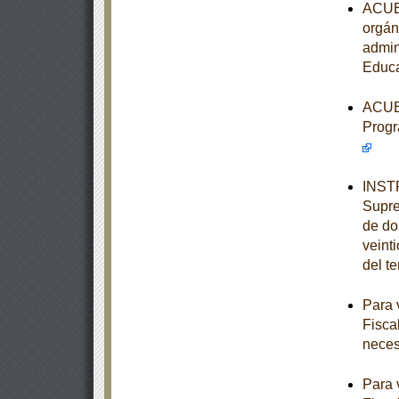
ACUER
orgán
admin
Educa
ACUER
Progr
INSTR
Supre
de dos
veint
del t
Para 
Fisca
neces
Para 