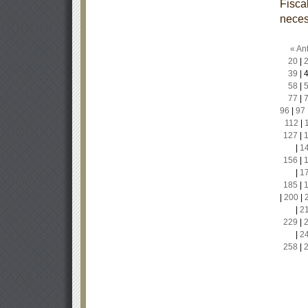
Fisca
neces
« Ant
20
|
39
|
58
|
77
|
96
|
97
112
|
127
|
|
1
156
|
|
1
185
|
|
200
|
|
2
229
|
|
2
258
|