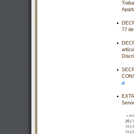
Traba
Apart
DECRE
77 de
DECRE
artícu
Discr
SECR
CONS
EXTRA
Servi
« Ant
20
|
39
|
58
|