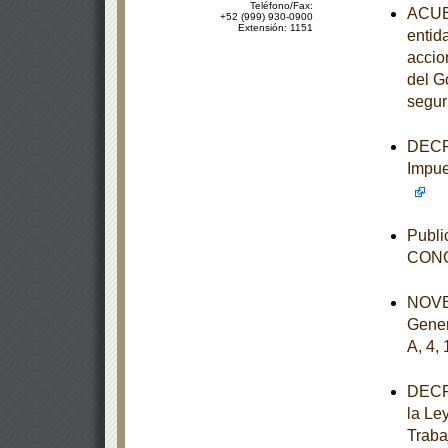
Teléfono/Fax:
ACUER
+52 (999) 930-0900
Extensión: 1151
entid
accio
del G
segur
DECRE
Impue
Publi
CONC
NOVEN
Gener
A, 4, 
DECRE
la Le
Traba