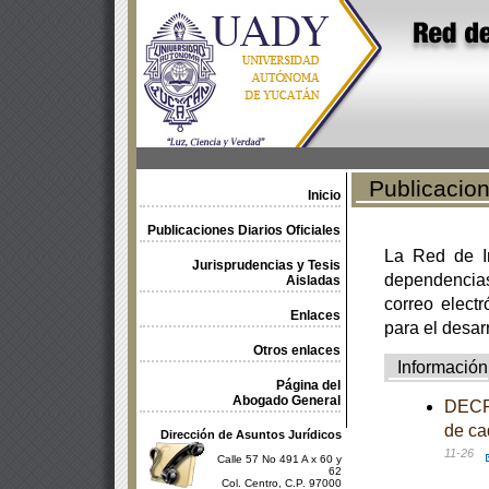
Publicacione
Inicio
Publicaciones Diarios Oficiales
La Red de In
Jurisprudencias y Tesis
dependencia
Aisladas
correo electr
Enlaces
para el desar
Otros enlaces
Información
Página del
Abogado General
DECRE
de ca
Dirección de Asuntos Jurídicos
11-26
Calle 57 No 491 A x 60 y
62
Col. Centro, C.P. 97000