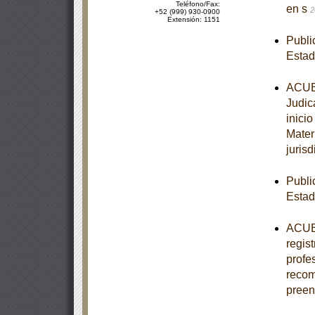
Teléfono/Fax:
en s
2
+52 (999) 930-0900
Extensión: 1151
Publi
Esta
ACUER
Judic
inici
Mater
jurisd
Publi
Estad
ACUER
regis
profe
recom
pree