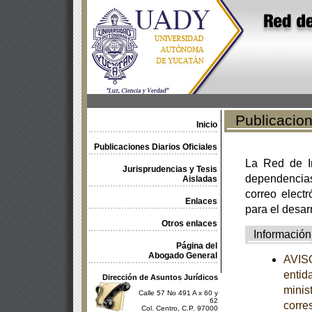
Publicacione
Inicio
Publicaciones Diarios Oficiales
La Red de In
Jurisprudencias y Tesis
dependencia
Aisladas
correo electr
Enlaces
para el desar
Otros enlaces
Información
Página del
Abogado General
AVISO
entid
Dirección de Asuntos Jurídicos
minist
Calle 57 No 491 A x 60 y
62
corre
Col. Centro, C.P. 97000