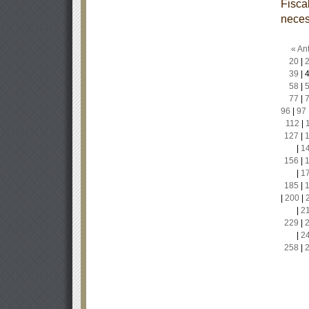
Fisca
neces
« Ant
20
|
39
|
58
|
77
|
96
|
97
112
|
127
|
|
1
156
|
|
1
185
|
|
200
|
|
2
229
|
|
2
258
|