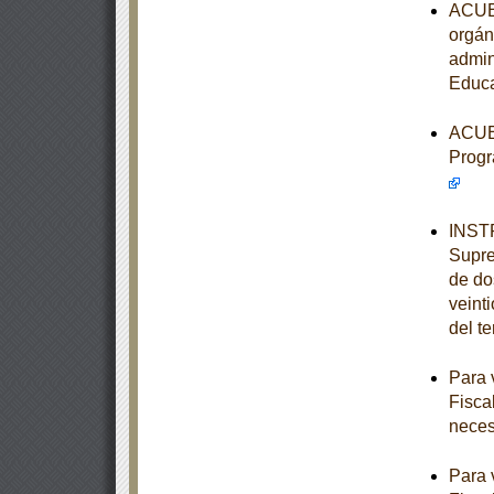
ACUER
orgán
admin
Educa
ACUER
Progr
INSTR
Supre
de dos
veint
del t
Para 
Fisca
neces
Para 