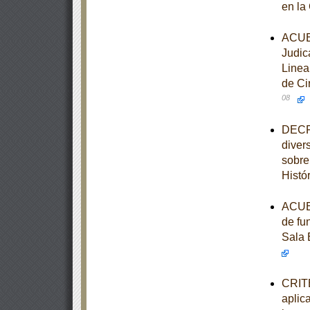
en la
ACUER
Judic
Linea
de Ci
08
DECRE
diver
sobre
Histó
ACUER
de fu
Sala 
CRITE
aplic