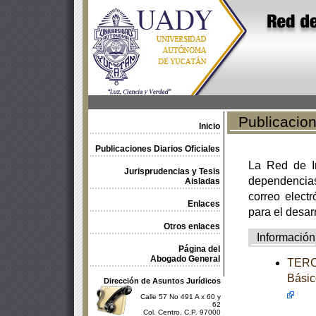
Publicacione
Inicio
Publicaciones Diarios Oficiales
La Red de In
Jurisprudencias y Tesis
dependencia
Aisladas
correo electr
Enlaces
para el desar
Otros enlaces
Información
Página del
Abogado General
TERCE
Básic
Dirección de Asuntos Jurídicos
Calle 57 No 491 A x 60 y
62
Col. Centro, C.P. 97000