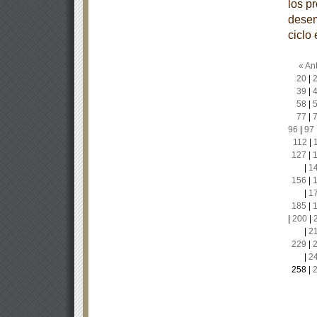
los p
desem
ciclo
« Ant
20
|
39
|
58
|
77
|
96
|
97
112
|
127
|
|
1
156
|
|
1
185
|
|
200
|
|
2
229
|
|
2
258
|