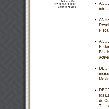
Teléfono/Fax:
ACUER
+52 (999) 930-0900
Extensión: 1151
inter
ANEXO
Resol
Fisca
ACUER
Federa
Bis d
activ
DECRE
incis
Mexi
DECRE
los E
de Cu
Títul