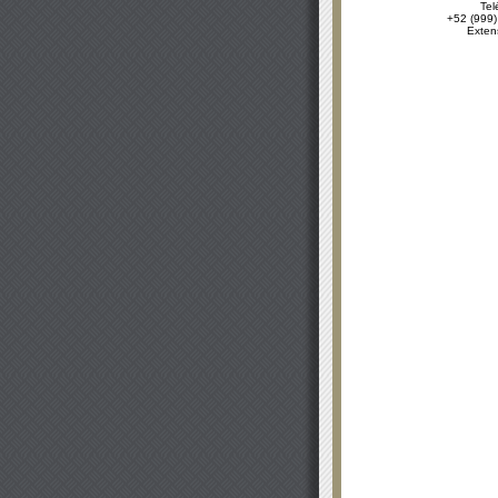
Tel
+52 (999)
Exten