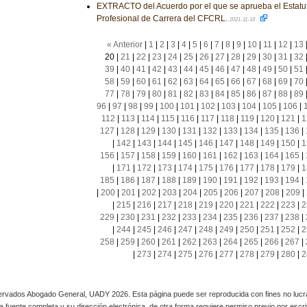
EXTRACTO del Acuerdo por el que se aprueba el Estatut
Profesional de Carrera del CFCRL.
2021-11-18
« Anterior
|
1
|
2
|
3
|
4
|
5
|
6
|
7
|
8
|
9
|
10
|
11
|
12
|
13
20
|
21
|
22
|
23
|
24
|
25
|
26
|
27
|
28
|
29
|
30
|
31
|
32
39
|
40
|
41
|
42
|
43
|
44
|
45
|
46
|
47
|
48
|
49
|
50
|
51
58
|
59
|
60
|
61
|
62
|
63
|
64
|
65
|
66
|
67
|
68
|
69
|
70
77
|
78
|
79
|
80
|
81
|
82
|
83
|
84
|
85
|
86
|
87
|
88
|
89
96
|
97
|
98
|
99
|
100
|
101
|
102
|
103
|
104
|
105
|
106
|
112
|
113
|
114
|
115
|
116
|
117
|
118
|
119
|
120
|
121
|
1
127
|
128
|
129
|
130
|
131
|
132
|
133
|
134
|
135
|
136
|
|
142
|
143
|
144
|
145
|
146
|
147
|
148
|
149
|
150
|
1
156
|
157
|
158
|
159
|
160
|
161
|
162
|
163
|
164
|
165
|
|
171
|
172
|
173
|
174
|
175
|
176
|
177
|
178
|
179
|
1
185
|
186
|
187
|
188
|
189
|
190
|
191
|
192
|
193
|
194
|
|
200
|
201
|
202
|
203
|
204
|
205
|
206
|
207
|
208
|
209
|
|
215
|
216
|
217
|
218
|
219
|
220
|
221
|
222
|
223
|
2
229
|
230
|
231
|
232
|
233
|
234
|
235
|
236
|
237
|
238
|
|
244
|
245
|
246
|
247
|
248
|
249
|
250
|
251
|
252
|
2
258
|
259
|
260
|
261
|
262
|
263
|
264
|
265
|
266
|
267
|
|
273
|
274
|
275
|
276
|
277
|
278
|
279
|
280
|
2
rvados Abogado General, UADY 2026. Esta página puede ser reproducida con fines no lucra
 la fuente completa y su dirección electrónica, de otra forma requiere permiso previo por escrito