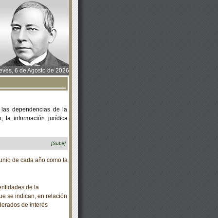
ves, 6 de Agosto de 2026
 las dependencias de la
 la información jurídica
[Subir]
unio de cada año como la
ntidades de la
ue se indican, en relación
derados de interés