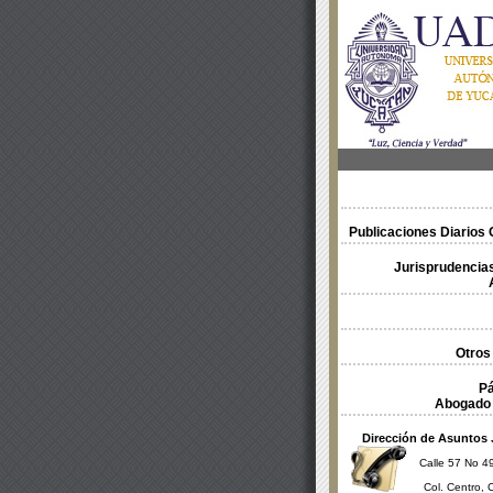
Publicaciones Diarios O
Jurisprudencias
Otros
Pá
Abogado 
Dirección de Asuntos 
Calle 57 No 49
Col. Centro, 