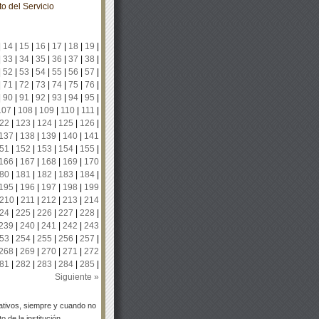
o del Servicio
|
14
|
15
|
16
|
17
|
18
|
19
|
|
33
|
34
|
35
|
36
|
37
|
38
|
|
52
|
53
|
54
|
55
|
56
|
57
|
|
71
|
72
|
73
|
74
|
75
|
76
|
|
90
|
91
|
92
|
93
|
94
|
95
|
107
|
108
|
109
|
110
|
111
|
22
|
123
|
124
|
125
|
126
|
137
|
138
|
139
|
140
|
141
51
|
152
|
153
|
154
|
155
|
166
|
167
|
168
|
169
|
170
80
|
181
|
182
|
183
|
184
|
195
|
196
|
197
|
198
|
199
210
|
211
|
212
|
213
|
214
24
|
225
|
226
|
227
|
228
|
239
|
240
|
241
|
242
|
243
53
|
254
|
255
|
256
|
257
|
268
|
269
|
270
|
271
|
272
81
|
282
|
283
|
284
|
285
|
Siguiente »
tivos, siempre y cuando no
 de la institución.