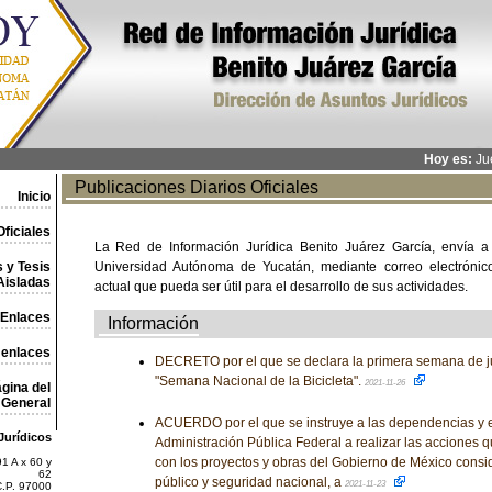
Hoy es:
Jue
Publicaciones Diarios Oficiales
Inicio
ficiales
La Red de Información Jurídica Benito Juárez García, envía a
 y Tesis
Universidad Autónoma de Yucatán, mediante correo electrónico,
Aisladas
actual que pueda ser útil para el desarrollo de sus actividades.
Enlaces
Información
 enlaces
DECRETO por el que se declara la primera semana de j
"Semana Nacional de la Bicicleta".
2021-11-26
gina del
General
ACUERDO por el que se instruye a las dependencias y e
Jurídicos
Administración Pública Federal a realizar las acciones q
con los proyectos y obras del Gobierno de México consi
1 A x 60 y
62
público y seguridad nacional, a
2021-11-23
C.P. 97000