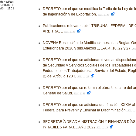
éfono/Fax:
 930-0900
sión: 1151
DECRETO por el que se modifica la Tarifa de la Ley de 
de Importación y de Exportación.
2021-11-23
Publicaciones relevantes del TRIBUNAL FEDERAL DE
ARBITRAJE
2021-11-23
NOVENA Resolución de Modificaciones a las Reglas Ge
Exterior para 2020 y sus Anexos 1, 1-A, 4, 10, 22 y 27.
202
DECRETO por el que se adicionan diversas disposiciones 
de Seguridad y Servicios Sociales de los Trabajadores d
Federal de los Trabajadores al Servicio del Estado, Reg
B) del Artículo 123 C
2021-11-22
DECRETO por el que se reforma el párrafo tercero del ar
General de Salud.
2021-11-22
DECRETO por el que se adiciona una fracción XXXIV al a
Federal para Prevenir y Eliminar la Discriminación.
2021-11
SECRETARÍA DE ADMINISTRACIÓN Y FINANZAS DÍA
INHÁBILES PARA EL AÑO 2022
2021-11-19