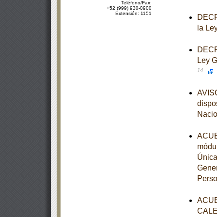
Teléfono/Fax:
+52 (999) 930-0900
Extensión: 1151
DECRE
la Le
DECRE
Ley G
14
AVISO
dispo
Nacio
ACUER
módul
Única
Gener
Perso
ACUE
CALE