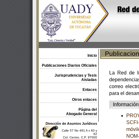
Publicacione
Inicio
Publicaciones Diarios Oficiales
La Red de In
Jurisprudencias y Tesis
dependencia
Aisladas
correo electr
Enlaces
para el desar
Otros enlaces
Información
Página del
Abogado General
PROY
SCFI-
Dirección de Asuntos Jurídicos
móvil
Calle 57 No 491 A x 60 y
62
NOM-
Col. Centro, C.P. 97000