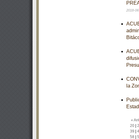
PREA
2018-06
ACUER
admin
Bitác
ACUER
difus
Presu
CONVO
la Zo
Publi
Estad
« Ant
20
|
39
|
58
|