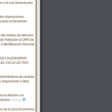
s a la Ley General para
dos disposiciones
l para el Desarrollo
 del módulo de atención
o de Población (CURP) de
 e Identificación Personal
LOS CALENDARIOS
EL CICLO LECTIVO
inistrativas de carácter
 y Seguimiento a Obra
 la difusión a la
Egresos.
2018-06-11
co de la Zona Económica