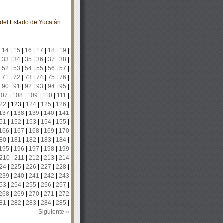
o del Estado de Yucatán
|
14
|
15
|
16
|
17
|
18
|
19
|
|
33
|
34
|
35
|
36
|
37
|
38
|
|
52
|
53
|
54
|
55
|
56
|
57
|
|
71
|
72
|
73
|
74
|
75
|
76
|
|
90
|
91
|
92
|
93
|
94
|
95
|
107
|
108
|
109
|
110
|
111
|
22
|
123
|
124
|
125
|
126
|
137
|
138
|
139
|
140
|
141
51
|
152
|
153
|
154
|
155
|
166
|
167
|
168
|
169
|
170
80
|
181
|
182
|
183
|
184
|
195
|
196
|
197
|
198
|
199
210
|
211
|
212
|
213
|
214
24
|
225
|
226
|
227
|
228
|
239
|
240
|
241
|
242
|
243
53
|
254
|
255
|
256
|
257
|
268
|
269
|
270
|
271
|
272
81
|
282
|
283
|
284
|
285
|
Siguiente »