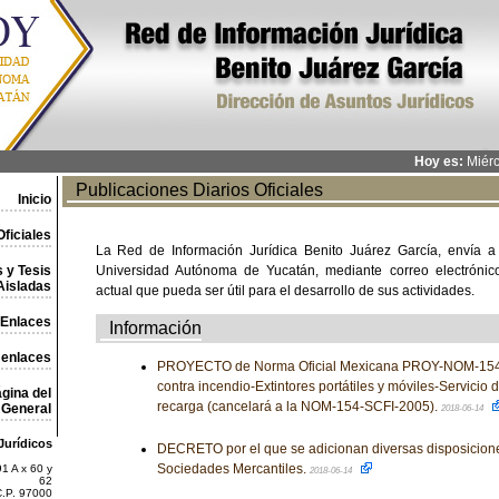
Hoy es:
Miérc
Publicaciones Diarios Oficiales
Inicio
ficiales
La Red de Información Jurídica Benito Juárez García, envía a
 y Tesis
Universidad Autónoma de Yucatán, mediante correo electrónico,
Aisladas
actual que pueda ser útil para el desarrollo de sus actividades.
Enlaces
Información
 enlaces
PROYECTO de Norma Oficial Mexicana PROY-NOM-154
contra incendio-Extintores portátiles y móviles-Servicio
gina del
recarga (cancelará a la NOM-154-SCFI-2005).
General
2018-06-14
Jurídicos
DECRETO por el que se adicionan diversas disposicione
Sociedades Mercantiles.
1 A x 60 y
2018-06-14
62
C.P. 97000