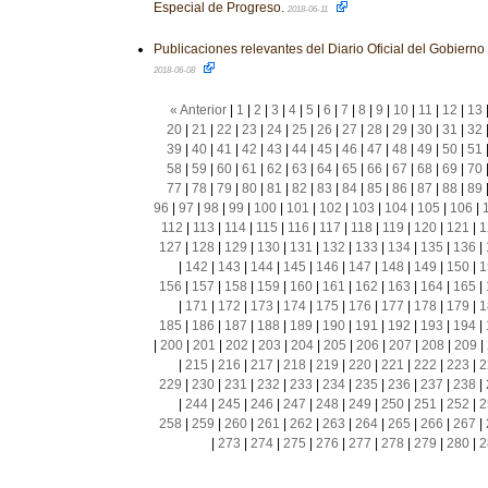
Especial de Progreso.
2018-06-11
Publicaciones relevantes del Diario Oficial del Gobiern
2018-06-08
« Anterior
|
1
|
2
|
3
|
4
|
5
|
6
|
7
|
8
|
9
|
10
|
11
|
12
|
13
20
|
21
|
22
|
23
|
24
|
25
|
26
|
27
|
28
|
29
|
30
|
31
|
32
39
|
40
|
41
|
42
|
43
|
44
|
45
|
46
|
47
|
48
|
49
|
50
|
51
58
|
59
|
60
|
61
|
62
|
63
|
64
|
65
|
66
|
67
|
68
|
69
|
70
77
|
78
|
79
|
80
|
81
|
82
|
83
|
84
|
85
|
86
|
87
|
88
|
89
96
|
97
|
98
|
99
|
100
|
101
|
102
|
103
|
104
|
105
|
106
|
112
|
113
|
114
|
115
|
116
|
117
|
118
|
119
|
120
|
121
|
1
127
|
128
|
129
|
130
|
131
|
132
|
133
|
134
|
135
|
136
|
|
142
|
143
|
144
|
145
|
146
|
147
|
148
|
149
|
150
|
1
156
|
157
|
158
|
159
|
160
|
161
|
162
|
163
|
164
|
165
|
|
171
|
172
|
173
|
174
|
175
|
176
|
177
|
178
|
179
|
1
185
|
186
|
187
|
188
|
189
|
190
|
191
|
192
|
193
|
194
|
|
200
|
201
|
202
|
203
|
204
|
205
|
206
|
207
|
208
|
209
|
|
215
|
216
|
217
|
218
|
219
|
220
|
221
|
222
|
223
|
2
229
|
230
|
231
|
232
|
233
|
234
|
235
|
236
|
237
|
238
|
|
244
|
245
|
246
|
247
|
248
|
249
|
250
|
251
|
252
|
2
258
|
259
|
260
|
261
|
262
|
263
|
264
|
265
|
266
|
267
|
|
273
|
274
|
275
|
276
|
277
|
278
|
279
|
280
|
2