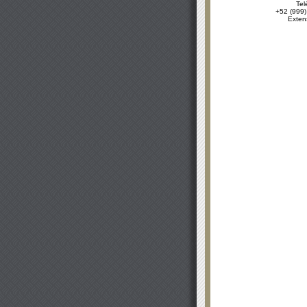
Tel
+52 (999)
Exten