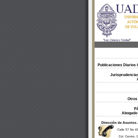
Publicaciones Diarios O
Jurisprudencias
Otros
Pá
Abogado 
Dirección de Asuntos 
Calle 57 No 49
Col. Centro, 