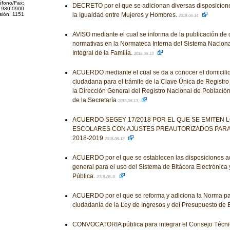
éfono/Fax:
DECRETO por el que se adicionan diversas disposicione
 930-0900
sión: 1151
la Igualdad entre Mujeres y Hombres.
2018-06-14
AVISO mediante el cual se informa de la publicación de 
normativas en la Normateca Interna del Sistema Naciona
Integral de la Familia.
2018-06-13
ACUERDO mediante el cual se da a conocer el domicilio
ciudadana para el trámite de la Clave Única de Registr
la Dirección General del Registro Nacional de Población
de la Secretaría
2018-06-13
ACUERDO SEGEY 17/2018 POR EL QUE SE EMITEN 
ESCOLARES CON AJUSTES PREAUTORIZADOS PARA 
2018-2019
2018-06-12
ACUERDO por el que se establecen las disposiciones adm
general para el uso del Sistema de Bitácora Electrónica
Pública.
2018-06-11
ACUERDO por el que se reforma y adiciona la Norma para
ciudadanía de la Ley de Ingresos y del Presupuesto de 
CONVOCATORIA pública para integrar el Consejo Técni