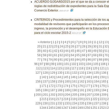
ACUERDO G/JGA/60/2015 por el que se da a conocer el i
reglas de redistribución de expedientes para la Sala Es
Comercio Exterior.
2015-07-07
CRITERIOS y Procedimientos para la selección de los ap
modalidad de revisores que participarán en los procesos
ingreso, la promoción y el desempeño en la Educación 
para el ciclo escolar 2015-2
2015-07-07
« Anterior
|
1
|
2
|
3
|
4
|
5
|
6
|
7
|
8
|
9
|
10
|
11
|
12
|
13
20
|
21
|
22
|
23
|
24
|
25
|
26
|
27
|
28
|
29
|
30
|
31
|
32
39
|
40
|
41
|
42
|
43
|
44
|
45
|
46
|
47
|
48
|
49
|
50
|
51
58
|
59
|
60
|
61
|
62
|
63
|
64
|
65
|
66
|
67
|
68
|
69
|
70
77
|
78
|
79
|
80
|
81
|
82
|
83
|
84
|
85
|
86
|
87
|
88
|
89
96
|
97
|
98
|
99
|
100
|
101
|
102
|
103
|
104
|
105
|
106
|
112
|
113
|
114
|
115
|
116
|
117
|
118
|
119
|
120
|
121
|
1
127
|
128
|
129
|
130
|
131
|
132
|
133
|
134
|
135
|
136
|
|
142
|
143
|
144
|
145
|
146
|
147
|
148
|
149
|
150
|
1
156
|
157
|
158
|
159
|
160
|
161
|
162
|
163
|
164
|
165
|
|
171
|
172
|
173
|
174
|
175
|
176
|
177
|
178
|
179
|
1
185
|
186
|
187
|
188
|
189
|
190
|
191
|
192
|
193
|
194
|
|
200
|
201
|
202
|
203
|
204
|
205
|
206
|
207
|
208
|
209
|
|
215
|
216
|
217
|
218
|
219
|
220
|
221
|
222
|
223
|
2
229
|
230
|
231
|
232
|
233
|
234
|
235
|
236
|
237
|
238
|
|
244
|
245
|
246
|
247
|
248
|
249
|
250
|
251
|
252
|
2