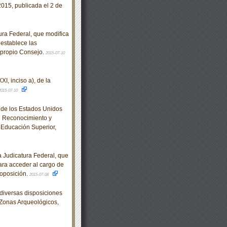
015, publicada el 2 de
ra Federal, que modifica
e establece las
l propio Consejo.
2015-07-10
I, inciso a), de la
2015-07-10
de los Estados Unidos
e Reconocimiento y
 Educación Superior,
Judicatura Federal, que
ara acceder al cargo de
 oposición.
2015-07-08
diversas disposiciones
Zonas Arqueológicos,