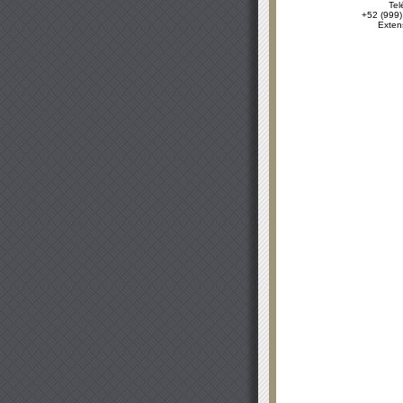
Tel
+52 (999)
Exten