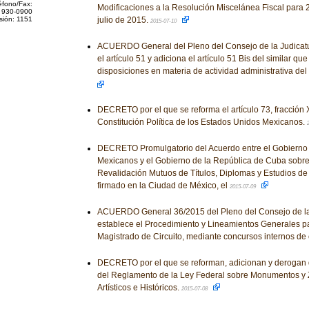
éfono/Fax:
Modificaciones a la Resolución Miscelánea Fiscal para 2
 930-0900
sión: 1151
julio de 2015.
2015-07-10
ACUERDO General del Pleno del Consejo de la Judicatu
el artículo 51 y adiciona el artículo 51 Bis del similar qu
disposiciones en materia de actividad administrativa de
DECRETO por el que se reforma el artículo 73, fracción XX
Constitución Política de los Estados Unidos Mexicanos.
DECRETO Promulgatorio del Acuerdo entre el Gobierno 
Mexicanos y el Gobierno de la República de Cuba sobr
Revalidación Mutuos de Títulos, Diplomas y Estudios de
firmado en la Ciudad de México, el
2015-07-09
ACUERDO General 36/2015 del Pleno del Consejo de la 
establece el Procedimiento y Lineamientos Generales p
Magistrado de Circuito, mediante concursos internos de
DECRETO por el que se reforman, adicionan y derogan 
del Reglamento de la Ley Federal sobre Monumentos y 
Artísticos e Históricos.
2015-07-08