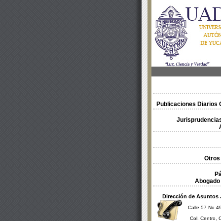
Publicaciones Diarios O
Jurisprudencias
Otros
Pá
Abogado 
Dirección de Asuntos 
Calle 57 No 49
Col. Centro, 