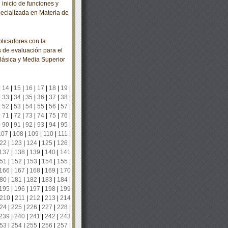
nicio de funciones y
pecializada en Materia de
licadores con la
 de evaluación para el
Básica y Media Superior
|
14
|
15
|
16
|
17
|
18
|
19
|
|
33
|
34
|
35
|
36
|
37
|
38
|
|
52
|
53
|
54
|
55
|
56
|
57
|
|
71
|
72
|
73
|
74
|
75
|
76
|
|
90
|
91
|
92
|
93
|
94
|
95
|
107
|
108
|
109
|
110
|
111
|
22
|
123
|
124
|
125
|
126
|
137
|
138
|
139
|
140
|
141
51
|
152
|
153
|
154
|
155
|
166
|
167
|
168
|
169
|
170
80
|
181
|
182
|
183
|
184
|
195
|
196
|
197
|
198
|
199
210
|
211
|
212
|
213
|
214
24
|
225
|
226
|
227
|
228
|
239
|
240
|
241
|
242
|
243
53
|
254
|
255
|
256
|
257
|