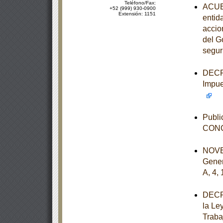
Teléfono/Fax:
ACUER
+52 (999) 930-0900
Extensión: 1151
entid
accio
del G
segur
DECRE
Impue
Publi
CONC
NOVEN
Gener
A, 4, 
DECRE
la Le
Traba