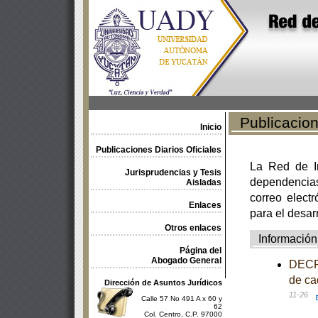
Publicacione
Inicio
Publicaciones Diarios Oficiales
La Red de In
Jurisprudencias y Tesis
dependencia
Aisladas
correo electr
Enlaces
para el desar
Otros enlaces
Información
Página del
Abogado General
DECRE
de ca
Dirección de Asuntos Jurídicos
11-26
Calle 57 No 491 A x 60 y
62
Col. Centro, C.P. 97000