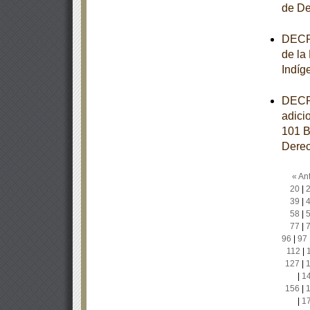
de De
DECRE
de la
Indíg
DECRE
adici
101 B
Derec
« Ant
20
|
39
|
58
|
77
|
96
|
97
112
|
127
|
|
1
156
|
|
1