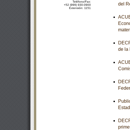
Teléfono/Fax:
del R
+52 (999) 930-0900
Extensión: 1151
ACUER
Econo
mater
DECRE
de la
ACUER
Comis
DECRE
Feder
Publi
Estad
DECRE
primer