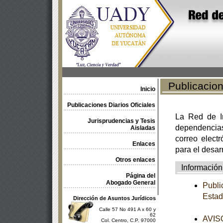
Publicacione
Inicio
Publicaciones Diarios Oficiales
La Red de In
Jurisprudencias y Tesis
dependencia
Aisladas
correo electr
Enlaces
para el desar
Otros enlaces
Información
Página del
Abogado General
Publi
Estad
Dirección de Asuntos Jurídicos
Calle 57 No 491 A x 60 y
62
AVISO
Col. Centro, C.P. 97000