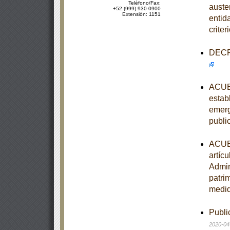
Teléfono/Fax:
auste
+52 (999) 930-0900
Extensión: 1151
entid
crite
DECRE
ACUER
estab
emerg
publi
ACUER
artíc
Admin
patri
medid
Publi
2020-04