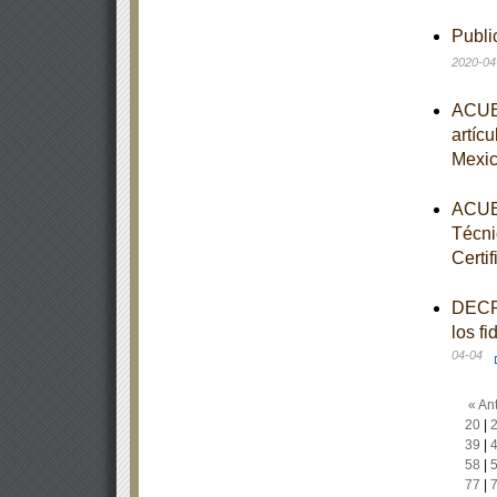
Publi
2020-04
ACUER
artíc
Mexi
ACUER
Técni
Certi
DECRE
los f
04-04
« Ant
20
|
39
|
58
|
77
|