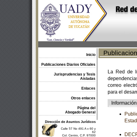
Publicacione
Inicio
Publicaciones Diarios Oficiales
La Red de In
Jurisprudencias y Tesis
dependencia
Aisladas
correo electr
Enlaces
para el desar
Otros enlaces
Información
Página del
Abogado General
Publi
Estad
Dirección de Asuntos Jurídicos
Calle 57 No 491 A x 60 y
62
DECRE
Col. Centro, C.P. 97000