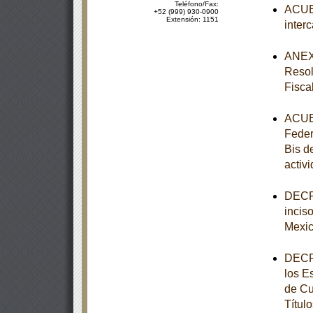
Teléfono/Fax:
ACUER
+52 (999) 930-0900
Extensión: 1151
inter
ANEXO
Resol
Fisca
ACUER
Federa
Bis d
activ
DECRE
incis
Mexi
DECRE
los E
de Cu
Títul