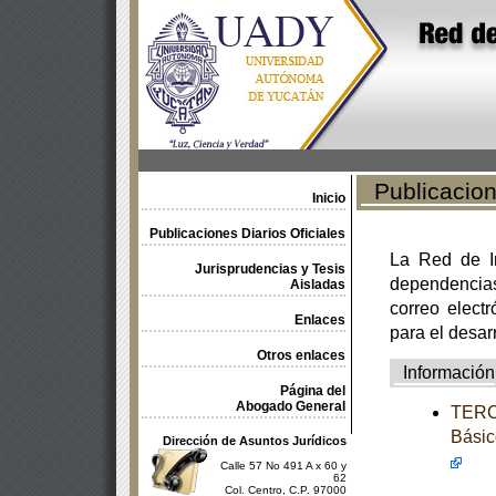
Publicacione
Inicio
Publicaciones Diarios Oficiales
La Red de In
Jurisprudencias y Tesis
dependencia
Aisladas
correo electr
Enlaces
para el desar
Otros enlaces
Información
Página del
Abogado General
TERCE
Básic
Dirección de Asuntos Jurídicos
Calle 57 No 491 A x 60 y
62
Col. Centro, C.P. 97000