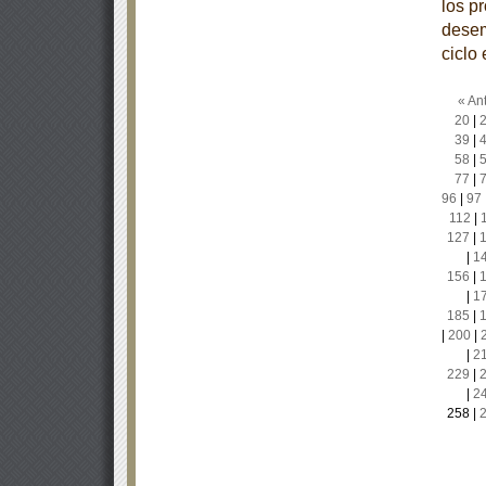
los p
desem
ciclo
« Ant
20
|
39
|
58
|
77
|
96
|
97
112
|
127
|
|
1
156
|
|
1
185
|
|
200
|
|
2
229
|
|
2
258
|