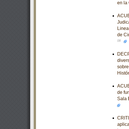
en la
ACUER
Judic
Linea
de Ci
08
DECRE
diver
sobre
Histó
ACUER
de fu
Sala 
CRITE
aplic