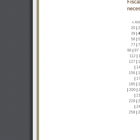
Fisca
neces
« Ant
20
|
39
|
58
|
77
|
96
|
97
112
|
127
|
|
1
156
|
|
1
185
|
|
200
|
|
2
229
|
|
2
258
|