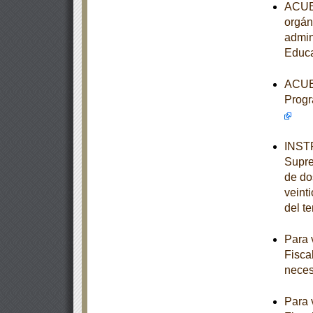
ACUER
orgán
admin
Educa
ACUER
Progr
INSTR
Supre
de dos
veint
del t
Para 
Fisca
neces
Para 