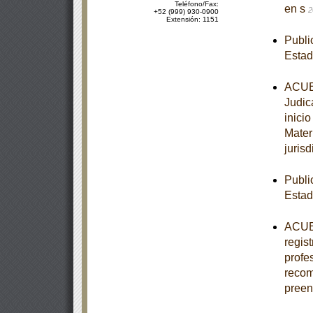
Teléfono/Fax:
en s
2
+52 (999) 930-0900
Extensión: 1151
Publi
Esta
ACUER
Judic
inici
Mater
jurisd
Publi
Estad
ACUER
regis
profe
recom
pree