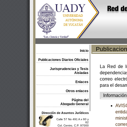
Publicacione
Inicio
Publicaciones Diarios Oficiales
La Red de In
Jurisprudencias y Tesis
dependencia
Aisladas
correo electr
Enlaces
para el desar
Otros enlaces
Información
Página del
Abogado General
AVISO
entid
Dirección de Asuntos Jurídicos
minist
Calle 57 No 491 A x 60 y
62
corre
Col. Centro, C.P. 97000