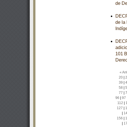
de De
DECRE
de la
Indíg
DECRE
adici
101 B
Derec
« Ant
20
|
39
|
58
|
77
|
96
|
97
112
|
127
|
|
1
156
|
|
1