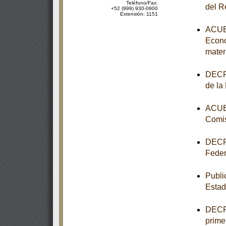
Teléfono/Fax:
del R
+52 (999) 930-0900
Extensión: 1151
ACUER
Econo
mater
DECRE
de la
ACUER
Comis
DECRE
Feder
Publi
Estad
DECRE
primer