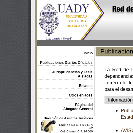
Publicacione
Inicio
Publicaciones Diarios Oficiales
La Red de In
Jurisprudencias y Tesis
dependencia
Aisladas
correo electr
Enlaces
para el desar
Otros enlaces
Información
Página del
Abogado General
Publi
Estad
Dirección de Asuntos Jurídicos
Calle 57 No 491 A x 60 y
62
AVISO
Col. Centro, C.P. 97000