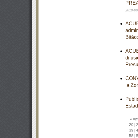
PREA
2018-06
ACUER
admin
Bitác
ACUER
difus
Presu
CONVO
la Zo
Publi
Estad
« Ant
20
|
39
|
58
|