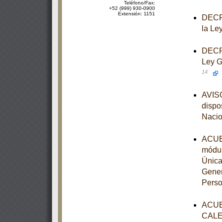
Teléfono/Fax:
+52 (999) 930-0900
Extensión: 1151
DECRE
la Le
DECRE
Ley G
14
AVISO
dispo
Nacio
ACUER
módul
Única
Gener
Perso
ACUE
CALE