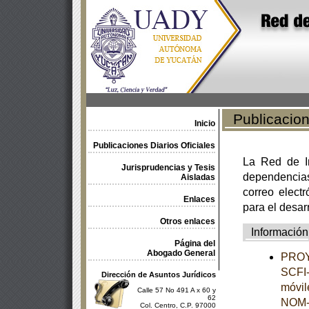
Publicacione
Inicio
Publicaciones Diarios Oficiales
La Red de In
Jurisprudencias y Tesis
dependencia
Aisladas
correo electr
Enlaces
para el desar
Otros enlaces
Información
Página del
Abogado General
PROY
SCFI-
Dirección de Asuntos Jurídicos
móvil
Calle 57 No 491 A x 60 y
62
NOM-
Col. Centro, C.P. 97000