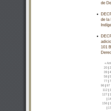
de De
DECRE
de la
Indíg
DECRE
adici
101 B
Derec
« Ant
20
|
39
|
58
|
77
|
96
|
97
112
|
127
|
|
1
156
|
|
1