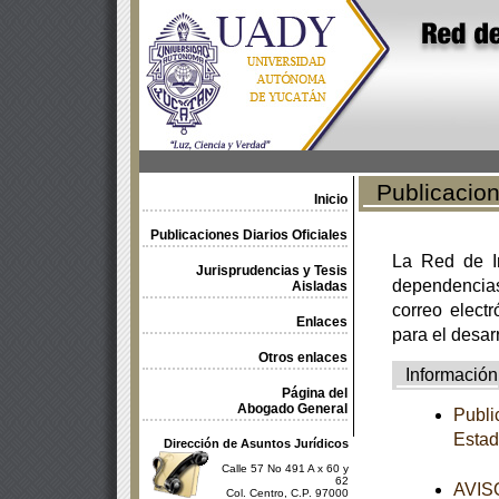
Publicacione
Inicio
Publicaciones Diarios Oficiales
La Red de In
Jurisprudencias y Tesis
dependencia
Aisladas
correo electr
Enlaces
para el desar
Otros enlaces
Información
Página del
Abogado General
Publi
Estad
Dirección de Asuntos Jurídicos
Calle 57 No 491 A x 60 y
62
AVISO
Col. Centro, C.P. 97000