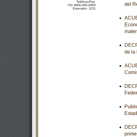
Teléfono/Fax:
del R
+52 (999) 930-0900
Extensión: 1151
ACUER
Econo
mater
DECRE
de la
ACUER
Comis
DECRE
Feder
Publi
Estad
DECRE
primer