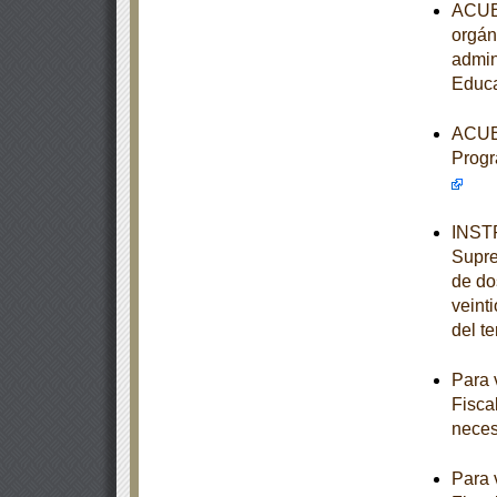
ACUER
orgán
admin
Educa
ACUER
Progr
INSTR
Supre
de dos
veint
del t
Para 
Fisca
neces
Para 