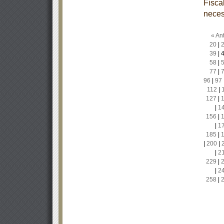
Fisca
neces
« Ant
20
|
39
|
58
|
77
|
96
|
97
112
|
127
|
|
1
156
|
|
1
185
|
|
200
|
|
2
229
|
|
2
258
|