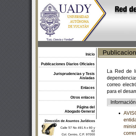
Publicacione
Inicio
Publicaciones Diarios Oficiales
La Red de In
Jurisprudencias y Tesis
dependencia
Aisladas
correo electr
Enlaces
para el desar
Otros enlaces
Información
Página del
Abogado General
AVISO
entid
Dirección de Asuntos Jurídicos
minist
Calle 57 No 491 A x 60 y
62
corre
Col. Centro, C.P. 97000