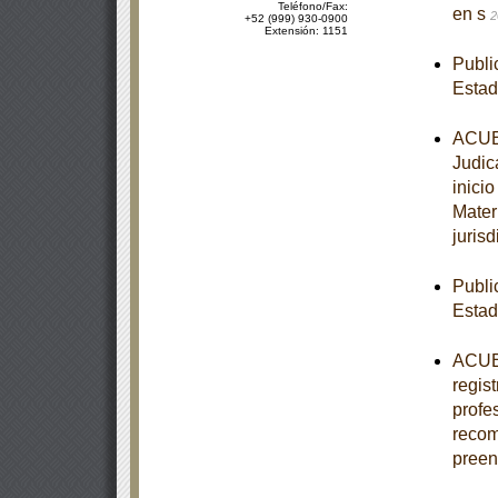
Teléfono/Fax:
en s
2
+52 (999) 930-0900
Extensión: 1151
Publi
Esta
ACUER
Judic
inici
Mater
jurisd
Publi
Estad
ACUER
regis
profe
recom
pree