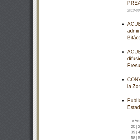
PREA
2018-06
ACUER
admin
Bitác
ACUER
difus
Presu
CONVO
la Zo
Publi
Estad
« Ant
20
|
39
|
58
|