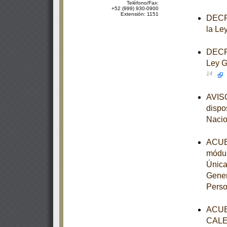
Teléfono/Fax:
+52 (999) 930-0900
Extensión: 1151
DECRE
la Le
DECRE
Ley G
14
AVISO
dispo
Nacio
ACUER
módul
Única
Gener
Perso
ACUE
CALE