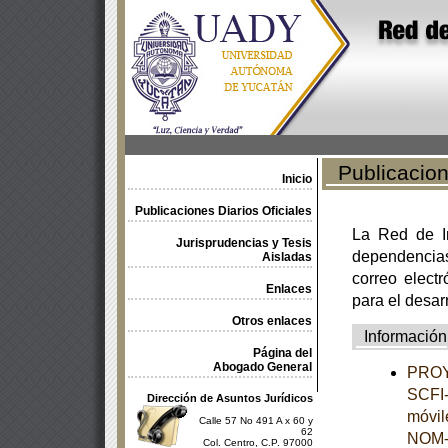
Publicacione
Inicio
Publicaciones Diarios Oficiales
La Red de In
Jurisprudencias y Tesis
dependencia
Aisladas
correo electr
Enlaces
para el desar
Otros enlaces
Información
Página del
Abogado General
PROY
SCFI-
Dirección de Asuntos Jurídicos
móvil
Calle 57 No 491 A x 60 y
62
NOM-
Col. Centro, C.P. 97000