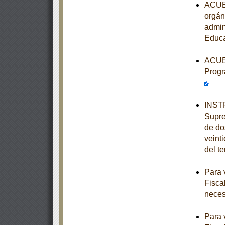
ACUER
orgán
admin
Educa
ACUER
Progr
INSTR
Supre
de dos
veint
del t
Para 
Fisca
neces
Para 