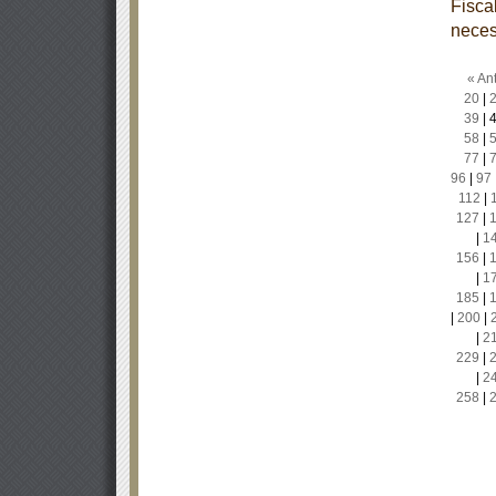
Fisca
neces
« Ant
20
|
39
|
58
|
77
|
96
|
97
112
|
127
|
|
1
156
|
|
1
185
|
|
200
|
|
2
229
|
|
2
258
|