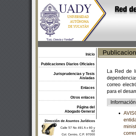
Publicacione
Inicio
Publicaciones Diarios Oficiales
La Red de In
Jurisprudencias y Tesis
dependencia
Aisladas
correo electr
Enlaces
para el desar
Otros enlaces
Información
Página del
Abogado General
AVISO
entid
Dirección de Asuntos Jurídicos
minist
Calle 57 No 491 A x 60 y
62
corre
Col. Centro, C.P. 97000