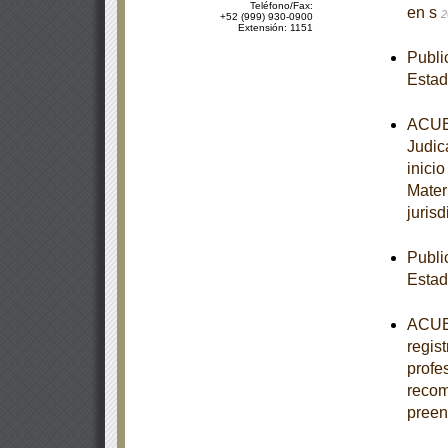
Teléfono/Fax:
en s
2
+52 (999) 930-0900
Extensión: 1151
Publi
Esta
ACUER
Judic
inici
Mater
jurisd
Publi
Estad
ACUER
regis
profe
recom
pree