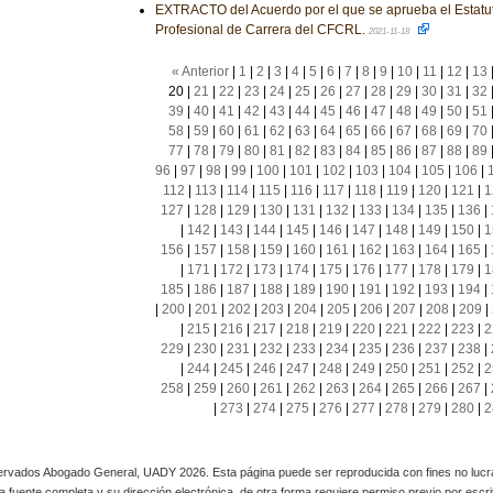
EXTRACTO del Acuerdo por el que se aprueba el Estatut
Profesional de Carrera del CFCRL.
2021-11-18
« Anterior
|
1
|
2
|
3
|
4
|
5
|
6
|
7
|
8
|
9
|
10
|
11
|
12
|
13
20
|
21
|
22
|
23
|
24
|
25
|
26
|
27
|
28
|
29
|
30
|
31
|
32
39
|
40
|
41
|
42
|
43
|
44
|
45
|
46
|
47
|
48
|
49
|
50
|
51
58
|
59
|
60
|
61
|
62
|
63
|
64
|
65
|
66
|
67
|
68
|
69
|
70
77
|
78
|
79
|
80
|
81
|
82
|
83
|
84
|
85
|
86
|
87
|
88
|
89
96
|
97
|
98
|
99
|
100
|
101
|
102
|
103
|
104
|
105
|
106
|
112
|
113
|
114
|
115
|
116
|
117
|
118
|
119
|
120
|
121
|
1
127
|
128
|
129
|
130
|
131
|
132
|
133
|
134
|
135
|
136
|
|
142
|
143
|
144
|
145
|
146
|
147
|
148
|
149
|
150
|
1
156
|
157
|
158
|
159
|
160
|
161
|
162
|
163
|
164
|
165
|
|
171
|
172
|
173
|
174
|
175
|
176
|
177
|
178
|
179
|
1
185
|
186
|
187
|
188
|
189
|
190
|
191
|
192
|
193
|
194
|
|
200
|
201
|
202
|
203
|
204
|
205
|
206
|
207
|
208
|
209
|
|
215
|
216
|
217
|
218
|
219
|
220
|
221
|
222
|
223
|
2
229
|
230
|
231
|
232
|
233
|
234
|
235
|
236
|
237
|
238
|
|
244
|
245
|
246
|
247
|
248
|
249
|
250
|
251
|
252
|
2
258
|
259
|
260
|
261
|
262
|
263
|
264
|
265
|
266
|
267
|
|
273
|
274
|
275
|
276
|
277
|
278
|
279
|
280
|
2
rvados Abogado General, UADY 2026. Esta página puede ser reproducida con fines no lucra
 la fuente completa y su dirección electrónica, de otra forma requiere permiso previo por escrito