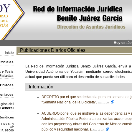
Hoy es:
Jue
Publicaciones Diarios Oficiales
Inicio
ficiales
La Red de Información Jurídica Benito Juárez García, envía a
 y Tesis
Universidad Autónoma de Yucatán, mediante correo electrónico,
Aisladas
actual que pueda ser útil para el desarrollo de sus actividades.
Enlaces
Información
 enlaces
DECRETO por el que se declara la primera semana de j
"Semana Nacional de la Bicicleta".
2021-11-26
gina del
General
ACUERDO por el que se instruye a las dependencias y e
Jurídicos
Administración Pública Federal a realizar las acciones q
con los proyectos y obras del Gobierno de México consi
1 A x 60 y
62
público y seguridad nacional, a
2021-11-23
C.P. 97000