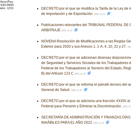
éfono/Fax:
 930-0900
sión: 1151
DECRETO por el que se modifica la Tarifa de la Ley de 
de Importación y de Exportación.
2021-11-23
Publicaciones relevantes del TRIBUNAL FEDERAL DE
ARBITRAJE
2021-11-23
NOVENA Resolución de Modificaciones a las Reglas Ge
Exterior para 2020 y sus Anexos 1, 1-A, 4, 10, 22 y 27.
202
DECRETO por el que se adicionan diversas disposiciones 
de Seguridad y Servicios Sociales de los Trabajadores d
Federal de los Trabajadores al Servicio del Estado, Reg
B) del Artículo 123 C
2021-11-22
DECRETO por el que se reforma el párrafo tercero del ar
General de Salud.
2021-11-22
DECRETO por el que se adiciona una fracción XXXIV al a
Federal para Prevenir y Eliminar la Discriminación.
2021-11
SECRETARÍA DE ADMINISTRACIÓN Y FINANZAS DÍA
INHÁBILES PARA EL AÑO 2022
2021-11-19