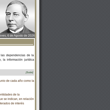
ves, 6 de Agosto de 2026
 las dependencias de la
 la información jurídica
[Subir]
unio de cada año como la
ntidades de la
ue se indican, en relación
derados de interés