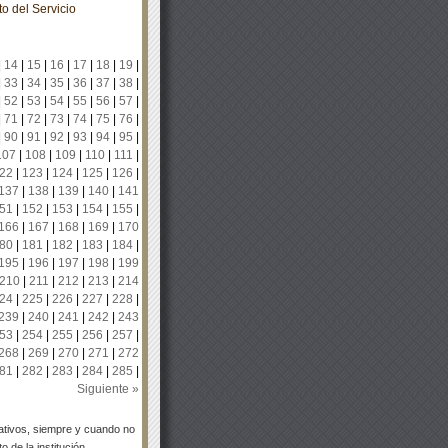
o del Servicio
|
14
|
15
|
16
|
17
|
18
|
19
|
|
33
|
34
|
35
|
36
|
37
|
38
|
|
52
|
53
|
54
|
55
|
56
|
57
|
|
71
|
72
|
73
|
74
|
75
|
76
|
|
90
|
91
|
92
|
93
|
94
|
95
|
107
|
108
|
109
|
110
|
111
|
22
|
123
|
124
|
125
|
126
|
137
|
138
|
139
|
140
|
141
51
|
152
|
153
|
154
|
155
|
166
|
167
|
168
|
169
|
170
80
|
181
|
182
|
183
|
184
|
195
|
196
|
197
|
198
|
199
210
|
211
|
212
|
213
|
214
24
|
225
|
226
|
227
|
228
|
239
|
240
|
241
|
242
|
243
53
|
254
|
255
|
256
|
257
|
268
|
269
|
270
|
271
|
272
81
|
282
|
283
|
284
|
285
|
Siguiente »
tivos, siempre y cuando no
 de la institución.