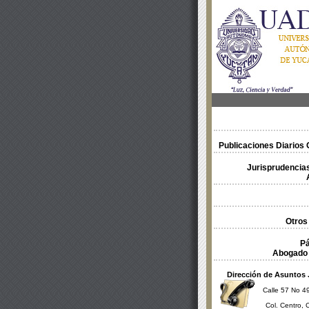
Publicaciones Diarios O
Jurisprudencias
Otros
Pá
Abogado 
Dirección de Asuntos 
Calle 57 No 49
Col. Centro, 