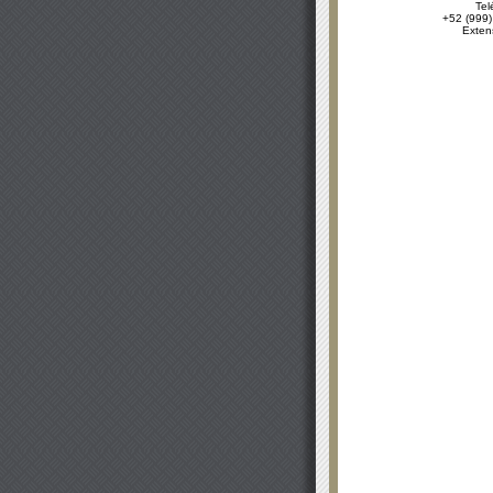
Tel
+52 (999)
Exten