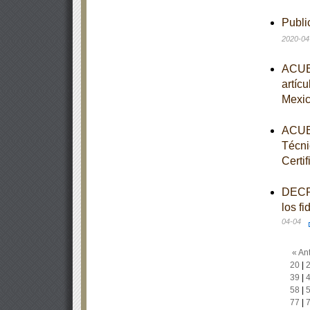
Publi
2020-04
ACUER
artíc
Mexi
ACUER
Técni
Certi
DECRE
los f
04-04
« Ant
20
|
39
|
58
|
77
|