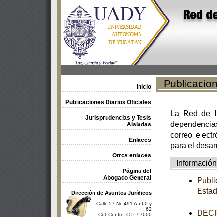
Publicacione
Inicio
Publicaciones Diarios Oficiales
La Red de In
Jurisprudencias y Tesis
dependencia
Aisladas
correo electr
Enlaces
para el desar
Otros enlaces
Información
Página del
Abogado General
Publi
Estad
Dirección de Asuntos Jurídicos
Calle 57 No 491 A x 60 y
62
DECRE
Col. Centro, C.P. 97000