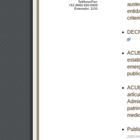
Teléfono/Fax:
auste
+52 (999) 930-0900
Extensión: 1151
entid
crite
DECRE
ACUER
estab
emerg
publi
ACUER
artíc
Admin
patri
medid
Publi
2020-04