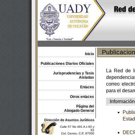
Publicacione
Inicio
Publicaciones Diarios Oficiales
La Red de In
Jurisprudencias y Tesis
dependencia
Aisladas
correo electr
Enlaces
para el desar
Otros enlaces
Información
Página del
Abogado General
Publi
Estad
Dirección de Asuntos Jurídicos
Calle 57 No 491 A x 60 y
62
DECRE
Col. Centro, C.P. 97000