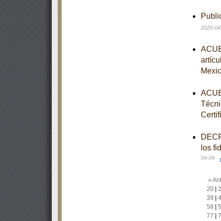
Publi
2020-04
ACUER
artíc
Mexi
ACUER
Técni
Certi
DECRE
los f
04-04
« Ant
20
|
39
|
58
|
77
|