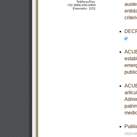
Teléfono/Fax:
auste
+52 (999) 930-0900
Extensión: 1151
entid
crite
DECRE
ACUER
estab
emerg
publi
ACUER
artíc
Admin
patri
medid
Publi
2020-04