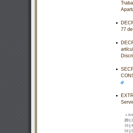
Traba
Apart
DECRE
77 de
DECRE
artícu
Discr
SECR
CONS
EXTRA
Servi
« Ant
20
|
39
|
58
|