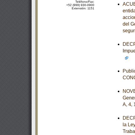
Teléfono/Fax:
ACUER
+52 (999) 930-0900
Extensión: 1151
entid
accio
del G
segur
DECRE
Impue
Publi
CONC
NOVEN
Gener
A, 4, 
DECRE
la Le
Traba