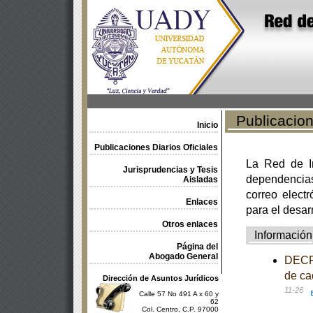
Publicacione
Inicio
Publicaciones Diarios Oficiales
La Red de In
Jurisprudencias y Tesis
dependencia
Aisladas
correo electr
Enlaces
para el desar
Otros enlaces
Información
Página del
Abogado General
DECRE
de ca
Dirección de Asuntos Jurídicos
11-26
Calle 57 No 491 A x 60 y
62
Col. Centro, C.P. 97000