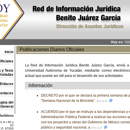
Hoy es:
Sáb
Publicaciones Diarios Oficiales
Inicio
ficiales
La Red de Información Jurídica Benito Juárez García, envía a
 y Tesis
Universidad Autónoma de Yucatán, mediante correo electrónico,
Aisladas
actual que pueda ser útil para el desarrollo de sus actividades.
Enlaces
Información
 enlaces
DECRETO por el que se declara la primera semana de j
"Semana Nacional de la Bicicleta".
2021-11-26
gina del
General
ACUERDO por el que se instruye a las dependencias y e
Jurídicos
Administración Pública Federal a realizar las acciones q
con los proyectos y obras del Gobierno de México consi
1 A x 60 y
62
público y seguridad nacional, a
2021-11-23
C.P. 97000