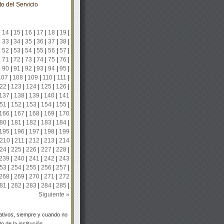
o del Servicio
|
14
|
15
|
16
|
17
|
18
|
19
|
|
33
|
34
|
35
|
36
|
37
|
38
|
|
52
|
53
|
54
|
55
|
56
|
57
|
|
71
|
72
|
73
|
74
|
75
|
76
|
|
90
|
91
|
92
|
93
|
94
|
95
|
107
|
108
|
109
|
110
|
111
|
22
|
123
|
124
|
125
|
126
|
137
|
138
|
139
|
140
|
141
51
|
152
|
153
|
154
|
155
|
166
|
167
|
168
|
169
|
170
80
|
181
|
182
|
183
|
184
|
195
|
196
|
197
|
198
|
199
210
|
211
|
212
|
213
|
214
24
|
225
|
226
|
227
|
228
|
239
|
240
|
241
|
242
|
243
53
|
254
|
255
|
256
|
257
|
268
|
269
|
270
|
271
|
272
81
|
282
|
283
|
284
|
285
|
Siguiente »
tivos, siempre y cuando no
 de la institución.