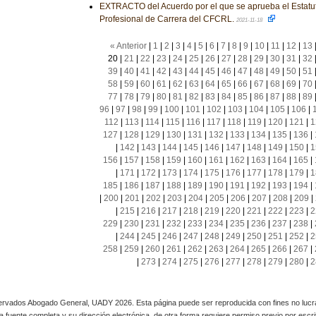
EXTRACTO del Acuerdo por el que se aprueba el Estatut
Profesional de Carrera del CFCRL.
2021-11-18
« Anterior
|
1
|
2
|
3
|
4
|
5
|
6
|
7
|
8
|
9
|
10
|
11
|
12
|
13
20
|
21
|
22
|
23
|
24
|
25
|
26
|
27
|
28
|
29
|
30
|
31
|
32
39
|
40
|
41
|
42
|
43
|
44
|
45
|
46
|
47
|
48
|
49
|
50
|
51
58
|
59
|
60
|
61
|
62
|
63
|
64
|
65
|
66
|
67
|
68
|
69
|
70
77
|
78
|
79
|
80
|
81
|
82
|
83
|
84
|
85
|
86
|
87
|
88
|
89
96
|
97
|
98
|
99
|
100
|
101
|
102
|
103
|
104
|
105
|
106
|
112
|
113
|
114
|
115
|
116
|
117
|
118
|
119
|
120
|
121
|
1
127
|
128
|
129
|
130
|
131
|
132
|
133
|
134
|
135
|
136
|
|
142
|
143
|
144
|
145
|
146
|
147
|
148
|
149
|
150
|
1
156
|
157
|
158
|
159
|
160
|
161
|
162
|
163
|
164
|
165
|
|
171
|
172
|
173
|
174
|
175
|
176
|
177
|
178
|
179
|
1
185
|
186
|
187
|
188
|
189
|
190
|
191
|
192
|
193
|
194
|
|
200
|
201
|
202
|
203
|
204
|
205
|
206
|
207
|
208
|
209
|
|
215
|
216
|
217
|
218
|
219
|
220
|
221
|
222
|
223
|
2
229
|
230
|
231
|
232
|
233
|
234
|
235
|
236
|
237
|
238
|
|
244
|
245
|
246
|
247
|
248
|
249
|
250
|
251
|
252
|
2
258
|
259
|
260
|
261
|
262
|
263
|
264
|
265
|
266
|
267
|
|
273
|
274
|
275
|
276
|
277
|
278
|
279
|
280
|
2
rvados Abogado General, UADY 2026. Esta página puede ser reproducida con fines no lucra
 la fuente completa y su dirección electrónica, de otra forma requiere permiso previo por escrito