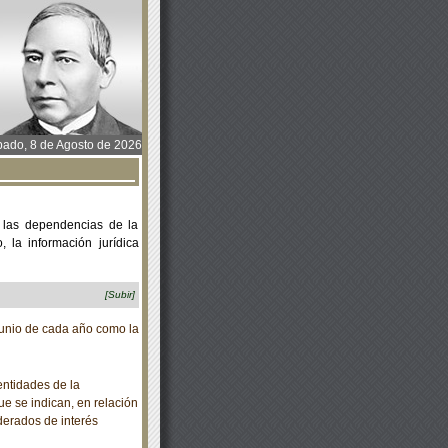
ado, 8 de Agosto de 2026
 las dependencias de la
 la información jurídica
[Subir]
unio de cada año como la
ntidades de la
ue se indican, en relación
derados de interés