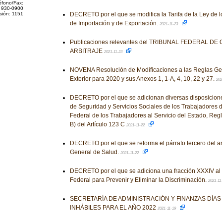
éfono/Fax:
 930-0900
sión: 1151
DECRETO por el que se modifica la Tarifa de la Ley de 
de Importación y de Exportación.
2021-11-23
Publicaciones relevantes del TRIBUNAL FEDERAL DE
ARBITRAJE
2021-11-23
NOVENA Resolución de Modificaciones a las Reglas Ge
Exterior para 2020 y sus Anexos 1, 1-A, 4, 10, 22 y 27.
202
DECRETO por el que se adicionan diversas disposiciones 
de Seguridad y Servicios Sociales de los Trabajadores d
Federal de los Trabajadores al Servicio del Estado, Reg
B) del Artículo 123 C
2021-11-22
DECRETO por el que se reforma el párrafo tercero del ar
General de Salud.
2021-11-22
DECRETO por el que se adiciona una fracción XXXIV al a
Federal para Prevenir y Eliminar la Discriminación.
2021-11
SECRETARÍA DE ADMINISTRACIÓN Y FINANZAS DÍA
INHÁBILES PARA EL AÑO 2022
2021-11-19