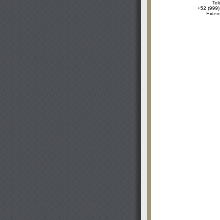
Tel
+52 (999)
Exten