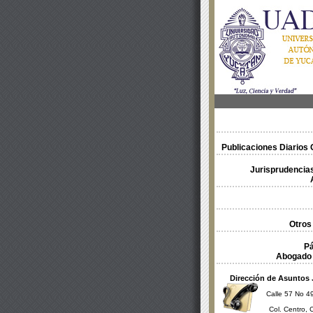
Publicaciones Diarios O
Jurisprudencias
Otros
Pá
Abogado 
Dirección de Asuntos 
Calle 57 No 49
Col. Centro, 