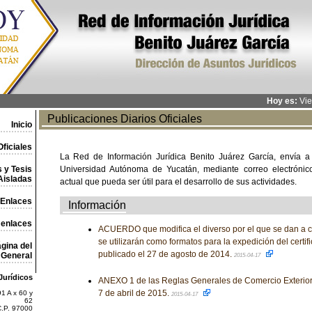
Hoy es:
Vie
Publicaciones Diarios Oficiales
Inicio
ficiales
La Red de Información Jurídica Benito Juárez García, envía a
 y Tesis
Universidad Autónoma de Yucatán, mediante correo electrónico,
Aisladas
actual que pueda ser útil para el desarrollo de sus actividades.
Enlaces
Información
 enlaces
ACUERDO que modifica el diverso por el que se dan a 
se utilizarán como formatos para la expedición del certif
gina del
publicado el 27 de agosto de 2014.
General
2015-04-17
Jurídicos
ANEXO 1 de las Reglas Generales de Comercio Exterior 
7 de abril de 2015.
1 A x 60 y
2015-04-17
62
C.P. 97000