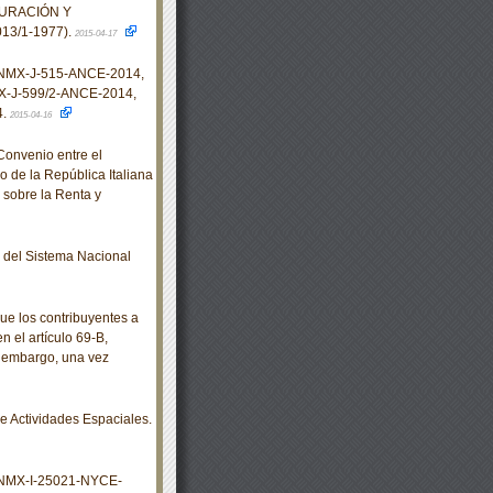
TURACIÓN Y
3/1-1977).
2015-04-17
 NMX-J-515-ANCE-2014,
-J-599/2-ANCE-2014,
4.
2015-04-16
onvenio entre el
 de la República Italiana
 sobre la Renta y
del Sistema Nacional
ue los contribuyentes a
n el artículo 69-B,
n embargo, una vez
 Actividades Espaciales.
 NMX-I-25021-NYCE-