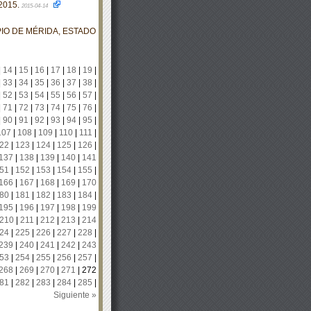
2015.
2015-04-14
IO DE MÉRIDA, ESTADO
|
14
|
15
|
16
|
17
|
18
|
19
|
|
33
|
34
|
35
|
36
|
37
|
38
|
|
52
|
53
|
54
|
55
|
56
|
57
|
|
71
|
72
|
73
|
74
|
75
|
76
|
|
90
|
91
|
92
|
93
|
94
|
95
|
107
|
108
|
109
|
110
|
111
|
22
|
123
|
124
|
125
|
126
|
137
|
138
|
139
|
140
|
141
51
|
152
|
153
|
154
|
155
|
166
|
167
|
168
|
169
|
170
80
|
181
|
182
|
183
|
184
|
195
|
196
|
197
|
198
|
199
210
|
211
|
212
|
213
|
214
24
|
225
|
226
|
227
|
228
|
239
|
240
|
241
|
242
|
243
53
|
254
|
255
|
256
|
257
|
268
|
269
|
270
|
271
|
272
81
|
282
|
283
|
284
|
285
|
Siguiente »