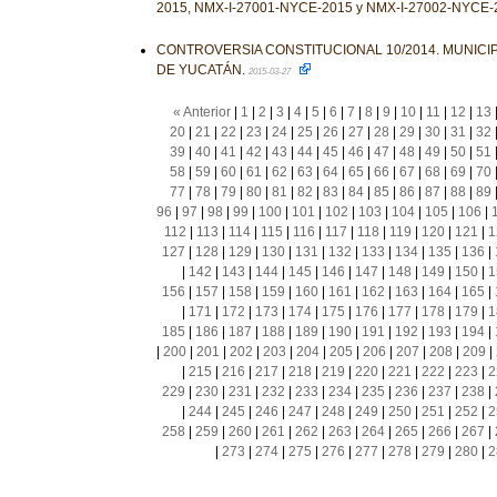
2015, NMX-I-27001-NYCE-2015 y NMX-I-27002-NYCE-
CONTROVERSIA CONSTITUCIONAL 10/2014. MUNICIP
DE YUCATÁN.
2015-03-27
« Anterior
|
1
|
2
|
3
|
4
|
5
|
6
|
7
|
8
|
9
|
10
|
11
|
12
|
13
20
|
21
|
22
|
23
|
24
|
25
|
26
|
27
|
28
|
29
|
30
|
31
|
32
39
|
40
|
41
|
42
|
43
|
44
|
45
|
46
|
47
|
48
|
49
|
50
|
51
58
|
59
|
60
|
61
|
62
|
63
|
64
|
65
|
66
|
67
|
68
|
69
|
70
77
|
78
|
79
|
80
|
81
|
82
|
83
|
84
|
85
|
86
|
87
|
88
|
89
96
|
97
|
98
|
99
|
100
|
101
|
102
|
103
|
104
|
105
|
106
|
112
|
113
|
114
|
115
|
116
|
117
|
118
|
119
|
120
|
121
|
1
127
|
128
|
129
|
130
|
131
|
132
|
133
|
134
|
135
|
136
|
|
142
|
143
|
144
|
145
|
146
|
147
|
148
|
149
|
150
|
1
156
|
157
|
158
|
159
|
160
|
161
|
162
|
163
|
164
|
165
|
|
171
|
172
|
173
|
174
|
175
|
176
|
177
|
178
|
179
|
1
185
|
186
|
187
|
188
|
189
|
190
|
191
|
192
|
193
|
194
|
|
200
|
201
|
202
|
203
|
204
|
205
|
206
|
207
|
208
|
209
|
|
215
|
216
|
217
|
218
|
219
|
220
|
221
|
222
|
223
|
2
229
|
230
|
231
|
232
|
233
|
234
|
235
|
236
|
237
|
238
|
|
244
|
245
|
246
|
247
|
248
|
249
|
250
|
251
|
252
|
2
258
|
259
|
260
|
261
|
262
|
263
|
264
|
265
|
266
|
267
|
|
273
|
274
|
275
|
276
|
277
|
278
|
279
|
280
|
2