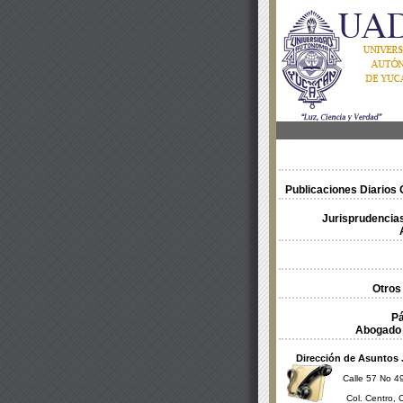
Publicaciones Diarios O
Jurisprudencias
Otros
Pá
Abogado 
Dirección de Asuntos 
Calle 57 No 49
Col. Centro, 