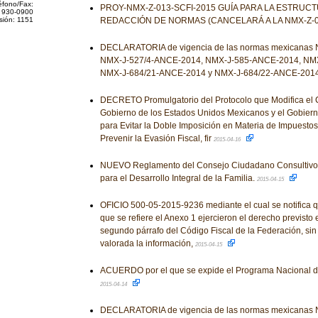
éfono/Fax:
PROY-NMX-Z-013-SCFI-2015 GUÍA PARA LA ESTRUC
 930-0900
sión: 1151
REDACCIÓN DE NORMAS (CANCELARÁ A LA NMX-Z-01
DECLARATORIA de vigencia de las normas mexicanas
NMX-J-527/4-ANCE-2014, NMX-J-585-ANCE-2014, NMX
NMX-J-684/21-ANCE-2014 y NMX-J-684/22-ANCE-201
DECRETO Promulgatorio del Protocolo que Modifica el C
Gobierno de los Estados Unidos Mexicanos y el Gobierno
para Evitar la Doble Imposición en Materia de Impuestos
Prevenir la Evasión Fiscal, fir
2015-04-16
NUEVO Reglamento del Consejo Ciudadano Consultivo 
para el Desarrollo Integral de la Familia.
2015-04-15
OFICIO 500-05-2015-9236 mediante el cual se notifica q
que se refiere el Anexo 1 ejercieron el derecho previsto e
segundo párrafo del Código Fiscal de la Federación, si
valorada la información,
2015-04-15
ACUERDO por el que se expide el Programa Nacional de
2015-04-14
DECLARATORIA de vigencia de las normas mexicanas