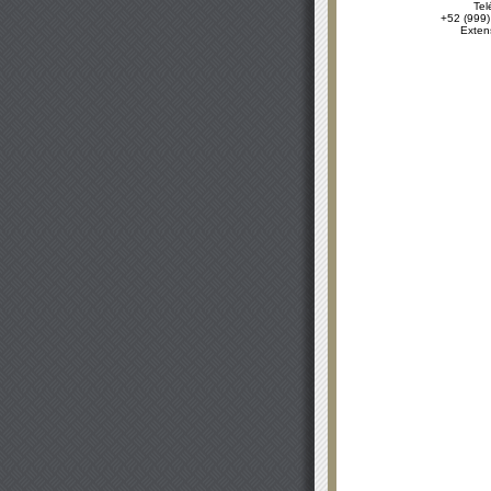
Tel
+52 (999)
Exten