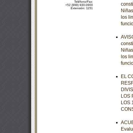
Teléfono/Fax:
const
+52 (999) 930-0900
Extensión: 1151
Niñas
los l
funci
AVISO
const
Niñas
los l
funci
EL C
RESP
DIVI
LOS 
LOS 
CON
ACUER
Evalu