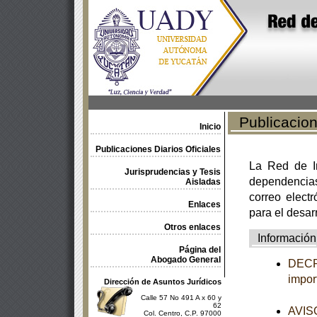
Publicacione
Inicio
Publicaciones Diarios Oficiales
La Red de In
Jurisprudencias y Tesis
dependencia
Aisladas
correo electr
Enlaces
para el desar
Otros enlaces
Información
Página del
Abogado General
DECRE
impor
Dirección de Asuntos Jurídicos
Calle 57 No 491 A x 60 y
62
AVISO
Col. Centro, C.P. 97000