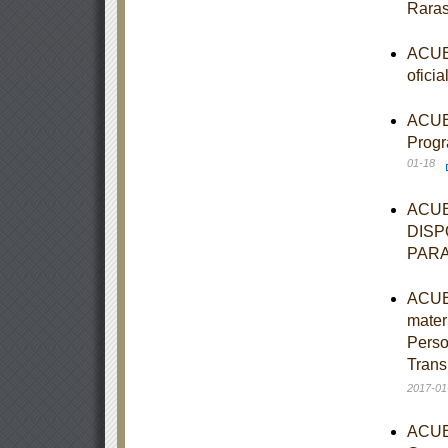
Rara
ACUER
ofici
ACUER
Progr
01-18
ACUE
DISP
PARA
ACUER
mater
Perso
Trans
2017-01
ACUER