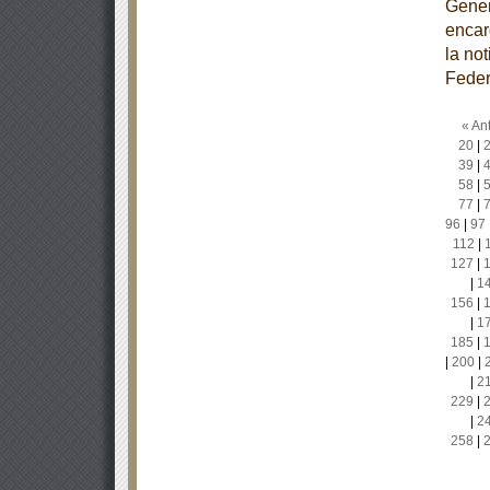
Gener
encar
la no
Feder
« Ant
20
|
39
|
58
|
77
|
96
|
97
112
|
127
|
|
1
156
|
|
1
185
|
|
200
|
|
2
229
|
|
2
258
|