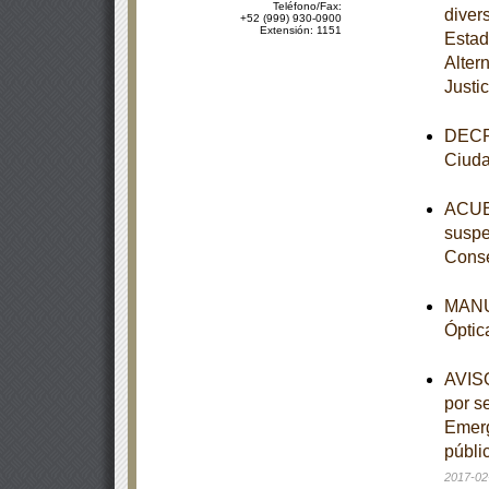
Teléfono/Fax:
diver
+52 (999) 930-0900
Extensión: 1151
Estad
Alter
Justic
DECRE
Ciuda
ACUER
suspe
Conse
MANUA
Óptic
AVISO
por s
Emerg
públi
2017-02