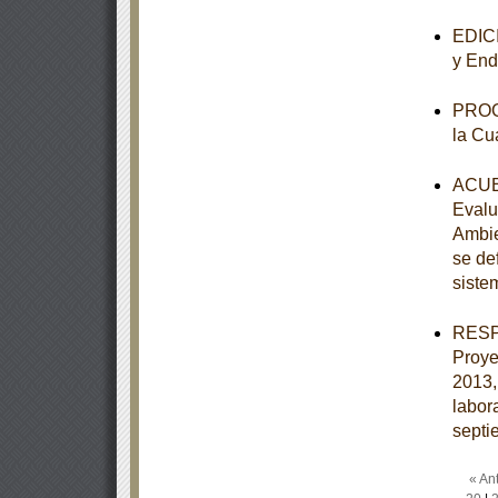
EDICI
y End
PROGR
la Cu
ACUER
Evalu
Ambie
se de
siste
RESPU
Proye
2013,
labor
septi
« Ant