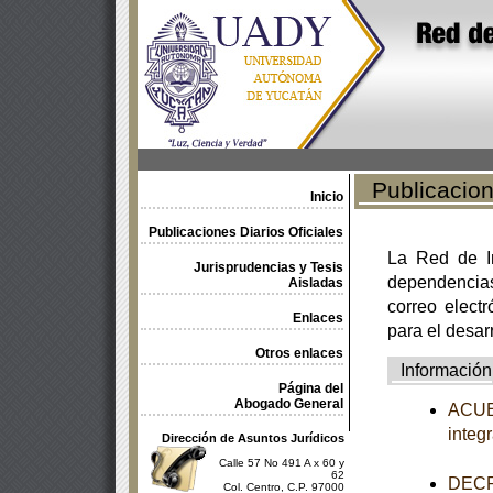
Publicacione
Inicio
Publicaciones Diarios Oficiales
La Red de In
Jurisprudencias y Tesis
dependencia
Aisladas
correo electr
Enlaces
para el desar
Otros enlaces
Información
Página del
Abogado General
ACUER
integ
Dirección de Asuntos Jurídicos
Calle 57 No 491 A x 60 y
62
DECRE
Col. Centro, C.P. 97000