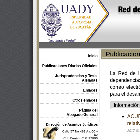
Publicacione
Inicio
Publicaciones Diarios Oficiales
La Red de In
Jurisprudencias y Tesis
dependencia
Aisladas
correo electr
Enlaces
para el desar
Otros enlaces
Información
Página del
Abogado General
ACUER
relat
Dirección de Asuntos Jurídicos
2017-01
Calle 57 No 491 A x 60 y
62
Col. Centro, C.P. 97000