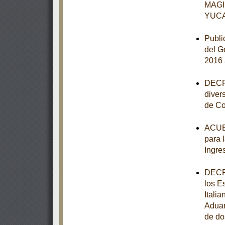
MAGI
YUC
Publi
del G
2016 
DECRE
diver
de Co
ACUER
para 
Ingre
DECRE
los E
Itali
Aduan
de do