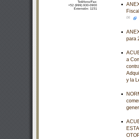
Teléfono/Fax:
ANEXO
+52 (999) 930-0900
Extensión: 1151
Fisca
06
ANEXO
para 
ACUER
a Com
contr
Adqui
y la 
NORMA
comer
gener
ACUE
ESTA
OTOR