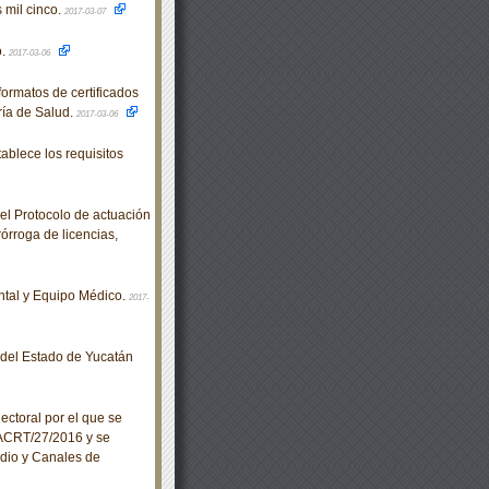
 mil cinco.
2017-03-07
o.
2017-03-06
rmatos de certificados
ría de Salud.
2017-03-06
lece los requisitos
el Protocolo de actuación
órroga de licencias,
ntal y Equipo Médico.
2017-
o del Estado de Yucatán
ctoral por el que se
/ACRT/27/2016 y se
adio y Canales de