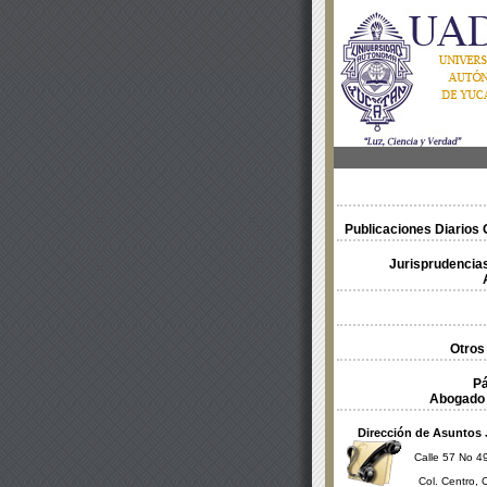
Publicaciones Diarios O
Jurisprudencias
Otros
Pá
Abogado 
Dirección de Asuntos 
Calle 57 No 49
Col. Centro, 