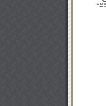
Tel
+52 (999)
Exten