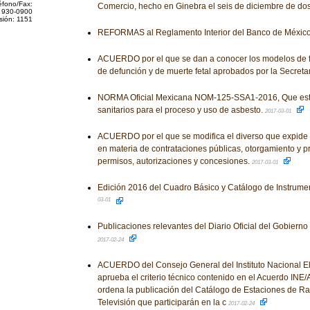
éfono/Fax:
Comercio, hecho en Ginebra el seis de diciembre de dos
 930-0900
sión: 1151
REFORMAS al Reglamento Interior del Banco de Méxic
ACUERDO por el que se dan a conocer los modelos de fo
de defunción y de muerte fetal aprobados por la Secreta
NORMA Oficial Mexicana NOM-125-SSA1-2016, Que estab
sanitarios para el proceso y uso de asbesto.
2017-03-01
ACUERDO por el que se modifica el diverso que expide 
en materia de contrataciones públicas, otorgamiento y pr
permisos, autorizaciones y concesiones.
2017-03-01
Edición 2016 del Cuadro Básico y Catálogo de Instrume
03-01
Publicaciones relevantes del Diario Oficial del Gobiern
2017-02-24
ACUERDO del Consejo General del Instituto Nacional Ele
aprueba el criterio técnico contenido en el Acuerdo INE
ordena la publicación del Catálogo de Estaciones de R
Televisión que participarán en la c
2017-02-24