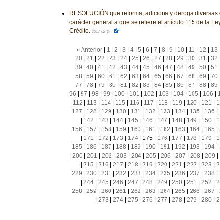
RESOLUCIÓN que reforma, adiciona y deroga diversas d
carácter general a que se refiere el artículo 115 de la Le
Crédito.
2017-02-24
« Anterior
|
1
|
2
|
3
|
4
|
5
|
6
|
7
|
8
|
9
|
10
|
11
|
12
|
13
20
|
21
|
22
|
23
|
24
|
25
|
26
|
27
|
28
|
29
|
30
|
31
|
32
39
|
40
|
41
|
42
|
43
|
44
|
45
|
46
|
47
|
48
|
49
|
50
|
51
58
|
59
|
60
|
61
|
62
|
63
|
64
|
65
|
66
|
67
|
68
|
69
|
70
77
|
78
|
79
|
80
|
81
|
82
|
83
|
84
|
85
|
86
|
87
|
88
|
89
96
|
97
|
98
|
99
|
100
|
101
|
102
|
103
|
104
|
105
|
106
|
112
|
113
|
114
|
115
|
116
|
117
|
118
|
119
|
120
|
121
|
1
127
|
128
|
129
|
130
|
131
|
132
|
133
|
134
|
135
|
136
|
|
142
|
143
|
144
|
145
|
146
|
147
|
148
|
149
|
150
|
1
156
|
157
|
158
|
159
|
160
|
161
|
162
|
163
|
164
|
165
|
|
171
|
172
|
173
|
174
|
175
|
176
|
177
|
178
|
179
|
1
185
|
186
|
187
|
188
|
189
|
190
|
191
|
192
|
193
|
194
|
|
200
|
201
|
202
|
203
|
204
|
205
|
206
|
207
|
208
|
209
|
|
215
|
216
|
217
|
218
|
219
|
220
|
221
|
222
|
223
|
2
229
|
230
|
231
|
232
|
233
|
234
|
235
|
236
|
237
|
238
|
|
244
|
245
|
246
|
247
|
248
|
249
|
250
|
251
|
252
|
2
258
|
259
|
260
|
261
|
262
|
263
|
264
|
265
|
266
|
267
|
|
273
|
274
|
275
|
276
|
277
|
278
|
279
|
280
|
2