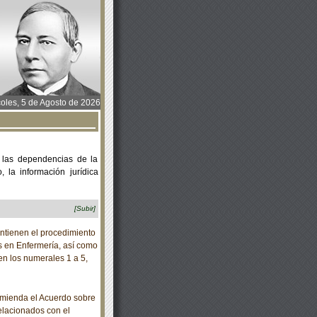
oles, 5 de Agosto de 2026
 las dependencias de la
 la información jurídica
[Subir]
ntienen el procedimiento
os en Enfermería, así como
 en los numerales 1 a 5,
mienda el Acuerdo sobre
elacionados con el