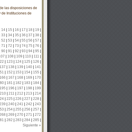
e las disposiciones de
y de Instituciones de
|
14
|
15
|
16
|
17
|
18
|
19
|
|
33
|
34
|
35
|
36
|
37
|
38
|
|
52
|
53
|
54
|
55
|
56
|
57
|
|
71
|
72
|
73
|
74
|
75
|
76
|
|
90
|
91
|
92
|
93
|
94
|
95
|
107
|
108
|
109
|
110
|
111
|
22
|
123
|
124
|
125
|
126
|
137
|
138
|
139
|
140
|
141
51
|
152
|
153
|
154
|
155
|
166
|
167
|
168
|
169
|
170
80
|
181
|
182
|
183
|
184
|
195
|
196
|
197
|
198
|
199
210
|
211
|
212
|
213
|
214
24
|
225
|
226
|
227
|
228
|
239
|
240
|
241
|
242
|
243
53
|
254
|
255
|
256
|
257
|
268
|
269
|
270
|
271
|
272
81
|
282
|
283
|
284
|
285
|
Siguiente »