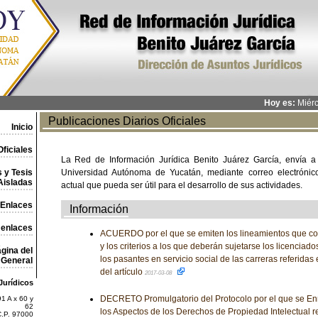
Hoy es:
Miérc
Publicaciones Diarios Oficiales
Inicio
ficiales
La Red de Información Jurídica Benito Juárez García, envía a
 y Tesis
Universidad Autónoma de Yucatán, mediante correo electrónico,
Aisladas
actual que pueda ser útil para el desarrollo de sus actividades.
Enlaces
Información
 enlaces
ACUERDO por el que se emiten los lineamientos que co
y los criterios a los que deberán sujetarse los licenciad
gina del
los pasantes en servicio social de las carreras referidas
General
del artículo
2017-03-08
Jurídicos
DECRETO Promulgatorio del Protocolo por el que se En
1 A x 60 y
62
los Aspectos de los Derechos de Propiedad Intelectual r
C.P. 97000