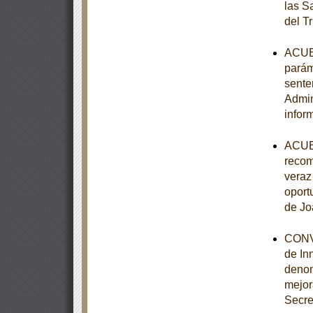
las S
del T
ACUER
parám
sente
Admin
infor
ACUER
recom
veraz 
oport
de Jo
CONVE
de In
denom
mejor
Secre