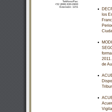
Teléfono/Fax:
+52 (999) 930-0900
Extensión: 1151
DECRE
los E
Franc
Perio
Ciuda
MODIF
SEGOB
forma
2011.
de Au
ACUER
Dispo
Tribu
ACUER
Acuer
Vigil