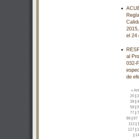
ACUER
Regla
Calida
2015,
el 24
RESPU
al Pr
032-F
especi
de ef
« Ant
20
|
39
|
58
|
77
|
96
|
97
112
|
127
|
|
1