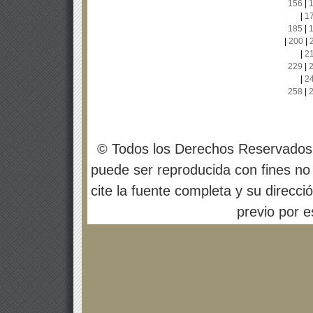
156
|
|
1
185
|
|
200
|
|
2
229
|
|
2
258
|
© Todos los Derechos Reservados
puede ser reproducida con fines no 
cite la fuente completa y su direcci
previo por es