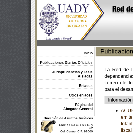
Publicacione
Inicio
Publicaciones Diarios Oficiales
La Red de In
Jurisprudencias y Tesis
dependencia
Aisladas
correo electr
Enlaces
para el desar
Otros enlaces
Información
Página del
Abogado General
ACUER
emite
Dirección de Asuntos Jurídicos
Infan
Calle 57 No 491 A x 60 y
62
fisca
Col. Centro, C.P. 97000