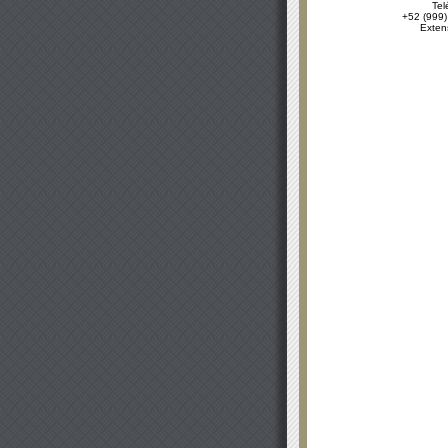
Tel
+52 (999)
Exten