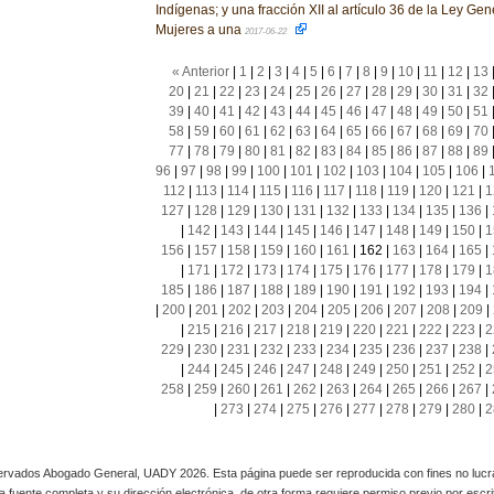
Indígenas; y una fracción XII al artículo 36 de la Ley Ge
Mujeres a una
2017-06-22
« Anterior
|
1
|
2
|
3
|
4
|
5
|
6
|
7
|
8
|
9
|
10
|
11
|
12
|
13
20
|
21
|
22
|
23
|
24
|
25
|
26
|
27
|
28
|
29
|
30
|
31
|
32
39
|
40
|
41
|
42
|
43
|
44
|
45
|
46
|
47
|
48
|
49
|
50
|
51
58
|
59
|
60
|
61
|
62
|
63
|
64
|
65
|
66
|
67
|
68
|
69
|
70
77
|
78
|
79
|
80
|
81
|
82
|
83
|
84
|
85
|
86
|
87
|
88
|
89
96
|
97
|
98
|
99
|
100
|
101
|
102
|
103
|
104
|
105
|
106
|
112
|
113
|
114
|
115
|
116
|
117
|
118
|
119
|
120
|
121
|
1
127
|
128
|
129
|
130
|
131
|
132
|
133
|
134
|
135
|
136
|
|
142
|
143
|
144
|
145
|
146
|
147
|
148
|
149
|
150
|
1
156
|
157
|
158
|
159
|
160
|
161
|
162
|
163
|
164
|
165
|
|
171
|
172
|
173
|
174
|
175
|
176
|
177
|
178
|
179
|
1
185
|
186
|
187
|
188
|
189
|
190
|
191
|
192
|
193
|
194
|
|
200
|
201
|
202
|
203
|
204
|
205
|
206
|
207
|
208
|
209
|
|
215
|
216
|
217
|
218
|
219
|
220
|
221
|
222
|
223
|
2
229
|
230
|
231
|
232
|
233
|
234
|
235
|
236
|
237
|
238
|
|
244
|
245
|
246
|
247
|
248
|
249
|
250
|
251
|
252
|
2
258
|
259
|
260
|
261
|
262
|
263
|
264
|
265
|
266
|
267
|
|
273
|
274
|
275
|
276
|
277
|
278
|
279
|
280
|
2
rvados Abogado General, UADY 2026. Esta página puede ser reproducida con fines no lucra
 la fuente completa y su dirección electrónica, de otra forma requiere permiso previo por escrito