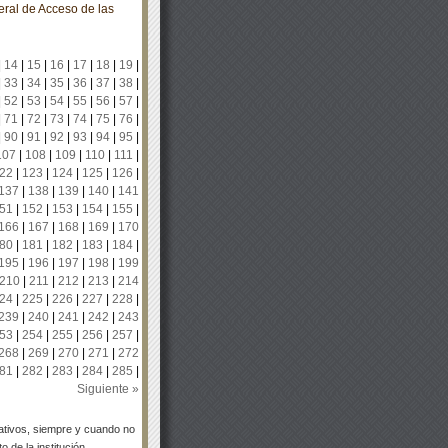
neral de Acceso de las
|
14
|
15
|
16
|
17
|
18
|
19
|
|
33
|
34
|
35
|
36
|
37
|
38
|
|
52
|
53
|
54
|
55
|
56
|
57
|
|
71
|
72
|
73
|
74
|
75
|
76
|
|
90
|
91
|
92
|
93
|
94
|
95
|
107
|
108
|
109
|
110
|
111
|
22
|
123
|
124
|
125
|
126
|
137
|
138
|
139
|
140
|
141
51
|
152
|
153
|
154
|
155
|
166
|
167
|
168
|
169
|
170
80
|
181
|
182
|
183
|
184
|
195
|
196
|
197
|
198
|
199
210
|
211
|
212
|
213
|
214
24
|
225
|
226
|
227
|
228
|
239
|
240
|
241
|
242
|
243
53
|
254
|
255
|
256
|
257
|
268
|
269
|
270
|
271
|
272
81
|
282
|
283
|
284
|
285
|
Siguiente »
tivos, siempre y cuando no
 de la institución.