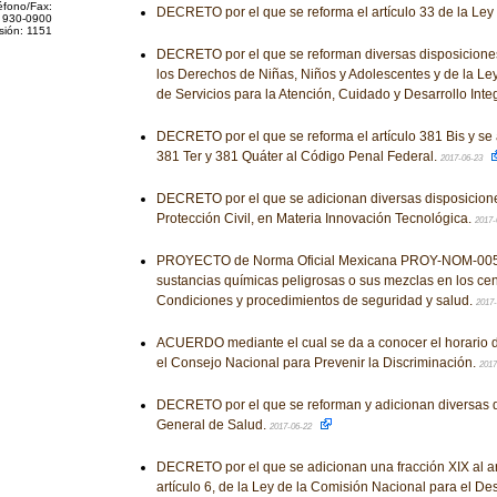
éfono/Fax:
DECRETO por el que se reforma el artículo 33 de la Ley
 930-0900
sión: 1151
DECRETO por el que se reforman diversas disposiciones
los Derechos de Niñas, Niños y Adolescentes y de la Le
de Servicios para la Atención, Cuidado y Desarrollo Integr
DECRETO por el que se reforma el artículo 381 Bis y se a
381 Ter y 381 Quáter al Código Penal Federal.
2017-06-23
DECRETO por el que se adicionan diversas disposicione
Protección Civil, en Materia Innovación Tecnológica.
2017-
PROYECTO de Norma Oficial Mexicana PROY-NOM-005
sustancias químicas peligrosas o sus mezclas en los cen
Condiciones y procedimientos de seguridad y salud.
2017
ACUERDO mediante el cual se da a conocer el horario d
el Consejo Nacional para Prevenir la Discriminación.
2017
DECRETO por el que se reforman y adicionan diversas d
General de Salud.
2017-06-22
DECRETO por el que se adicionan una fracción XIX al art
artículo 6, de la Ley de la Comisión Nacional para el De