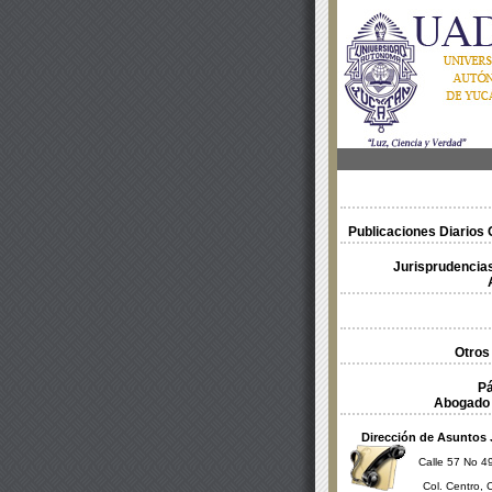
Publicaciones Diarios O
Jurisprudencias
Otros
Pá
Abogado 
Dirección de Asuntos 
Calle 57 No 49
Col. Centro, 