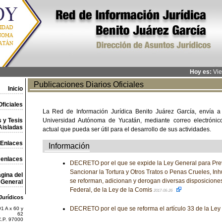
Hoy es:
Vie
Publicaciones Diarios Oficiales
Inicio
ficiales
La Red de Información Jurídica Benito Juárez García, envía a
 y Tesis
Universidad Autónoma de Yucatán, mediante correo electrónico,
Aisladas
actual que pueda ser útil para el desarrollo de sus actividades.
Enlaces
Información
 enlaces
DECRETO por el que se expide la Ley General para Preve
Sancionar la Tortura y Otros Tratos o Penas Crueles, I
gina del
se reforman, adicionan y derogan diversas disposicione
General
Federal, de la Ley de la Comis
2017-06-26
Jurídicos
DECRETO por el que se reforma el artículo 33 de la Ley
1 A x 60 y
62
C.P. 97000