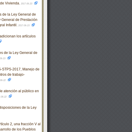
 de Vivienda.
2017-06-23
 de la Ley General de
y General de Prestación
al Infantil.
2017-06-23
dicionan los artículos
s de la Ley General de
06-23
-STPS-2017, Manejo de
tros de trabajo-
-06-22
e atención al público en
-06-22
isposiciones de la Ley
ículo 2, una fracción V al
sarrollo de los Pueblos