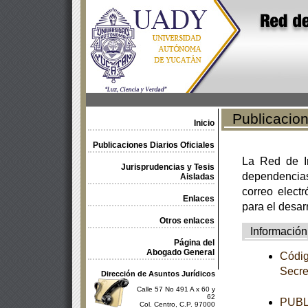
Publicacione
Inicio
Publicaciones Diarios Oficiales
La Red de In
Jurisprudencias y Tesis
dependencia
Aisladas
correo electr
Enlaces
para el desar
Otros enlaces
Información
Página del
Abogado General
Códig
Secre
Dirección de Asuntos Jurídicos
Calle 57 No 491 A x 60 y
62
PUBL
Col. Centro, C.P. 97000