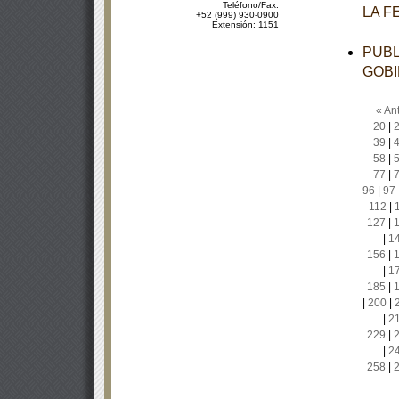
Teléfono/Fax:
LA F
+52 (999) 930-0900
Extensión: 1151
PUBL
GOBI
« Ant
20
|
39
|
58
|
77
|
96
|
97
112
|
127
|
|
1
156
|
|
1
185
|
|
200
|
|
2
229
|
|
2
258
|