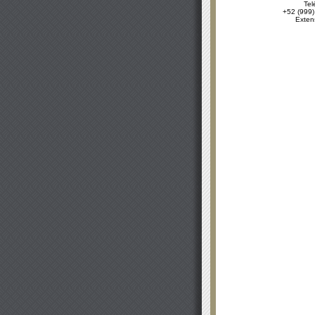
Tel
+52 (999)
Exten