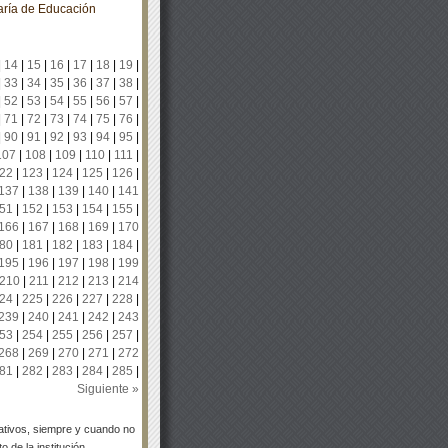
aría de Educación
|
14
|
15
|
16
|
17
|
18
|
19
|
|
33
|
34
|
35
|
36
|
37
|
38
|
|
52
|
53
|
54
|
55
|
56
|
57
|
|
71
|
72
|
73
|
74
|
75
|
76
|
|
90
|
91
|
92
|
93
|
94
|
95
|
107
|
108
|
109
|
110
|
111
|
22
|
123
|
124
|
125
|
126
|
137
|
138
|
139
|
140
|
141
51
|
152
|
153
|
154
|
155
|
166
|
167
|
168
|
169
|
170
80
|
181
|
182
|
183
|
184
|
195
|
196
|
197
|
198
|
199
210
|
211
|
212
|
213
|
214
24
|
225
|
226
|
227
|
228
|
239
|
240
|
241
|
242
|
243
53
|
254
|
255
|
256
|
257
|
268
|
269
|
270
|
271
|
272
81
|
282
|
283
|
284
|
285
|
Siguiente »
tivos, siempre y cuando no
 de la institución.