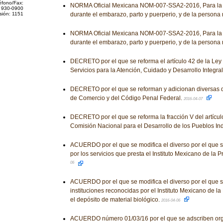
éfono/Fax:
NORMA Oficial Mexicana NOM-007-SSA2-2016, Para la a
 930-0900
sión: 1151
durante el embarazo, parto y puerperio, y de la persona
NORMA Oficial Mexicana NOM-007-SSA2-2016, Para la a
durante el embarazo, parto y puerperio, y de la persona
DECRETO por el que se reforma el artículo 42 de la Ley
Servicios para la Atención, Cuidado y Desarrollo Integral 
DECRETO por el que se reforman y adicionan diversas 
de Comercio y del Código Penal Federal.
2016-04-07
DECRETO por el que se reforma la fracción V del artículo
Comisión Nacional para el Desarrollo de los Pueblos In
ACUERDO por el que se modifica el diverso por el que se
por los servicios que presta el Instituto Mexicano de la P
06
ACUERDO por el que se modifica el diverso por el que se
instituciones reconocidas por el Instituto Mexicano de la
el depósito de material biológico.
2016-04-06
ACUERDO número 01/03/16 por el que se adscriben org