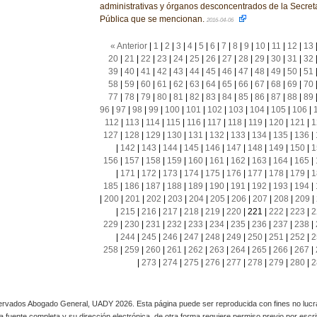
administrativas y órganos desconcentrados de la Secret
Pública que se mencionan.
2016-04-06
« Anterior
|
1
|
2
|
3
|
4
|
5
|
6
|
7
|
8
|
9
|
10
|
11
|
12
|
13
20
|
21
|
22
|
23
|
24
|
25
|
26
|
27
|
28
|
29
|
30
|
31
|
32
39
|
40
|
41
|
42
|
43
|
44
|
45
|
46
|
47
|
48
|
49
|
50
|
51
58
|
59
|
60
|
61
|
62
|
63
|
64
|
65
|
66
|
67
|
68
|
69
|
70
77
|
78
|
79
|
80
|
81
|
82
|
83
|
84
|
85
|
86
|
87
|
88
|
89
96
|
97
|
98
|
99
|
100
|
101
|
102
|
103
|
104
|
105
|
106
|
112
|
113
|
114
|
115
|
116
|
117
|
118
|
119
|
120
|
121
|
1
127
|
128
|
129
|
130
|
131
|
132
|
133
|
134
|
135
|
136
|
|
142
|
143
|
144
|
145
|
146
|
147
|
148
|
149
|
150
|
1
156
|
157
|
158
|
159
|
160
|
161
|
162
|
163
|
164
|
165
|
|
171
|
172
|
173
|
174
|
175
|
176
|
177
|
178
|
179
|
1
185
|
186
|
187
|
188
|
189
|
190
|
191
|
192
|
193
|
194
|
|
200
|
201
|
202
|
203
|
204
|
205
|
206
|
207
|
208
|
209
|
|
215
|
216
|
217
|
218
|
219
|
220
|
221
|
222
|
223
|
2
229
|
230
|
231
|
232
|
233
|
234
|
235
|
236
|
237
|
238
|
|
244
|
245
|
246
|
247
|
248
|
249
|
250
|
251
|
252
|
2
258
|
259
|
260
|
261
|
262
|
263
|
264
|
265
|
266
|
267
|
|
273
|
274
|
275
|
276
|
277
|
278
|
279
|
280
|
2
rvados Abogado General, UADY 2026. Esta página puede ser reproducida con fines no lucra
 la fuente completa y su dirección electrónica, de otra forma requiere permiso previo por escrito