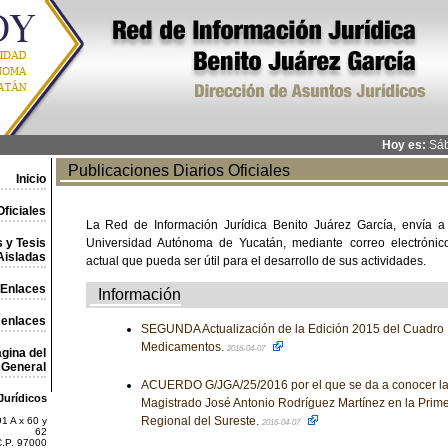
Hoy es:
Sáb
Publicaciones Diarios Oficiales
Inicio
ficiales
La Red de Información Jurídica Benito Juárez García, envía a
 y Tesis
Universidad Autónoma de Yucatán, mediante correo electrónico,
Aisladas
actual que pueda ser útil para el desarrollo de sus actividades.
Enlaces
Información
 enlaces
SEGUNDA Actualización de la Edición 2015 del Cuadro 
Medicamentos.
2016-04-07
gina del
General
ACUERDO G/JGA/25/2016 por el que se da a conocer la 
Jurídicos
Magistrado José Antonio Rodríguez Martínez en la Prim
Regional del Sureste.
1 A x 60 y
2016-04-07
62
C.P. 97000