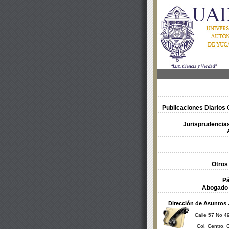
Publicaciones Diarios O
Jurisprudencias
Otros
Pá
Abogado 
Dirección de Asuntos 
Calle 57 No 49
Col. Centro, 