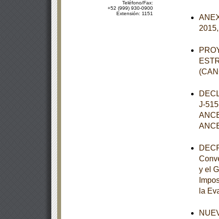
Teléfono/Fax:
+52 (999) 930-0900
Extensión: 1151
ANEXO
2015,
PROY
ESTR
(CAN
DECL
J-51
ANCE
ANCE
DECRE
Conve
y el 
Impos
la Eva
NUEVO