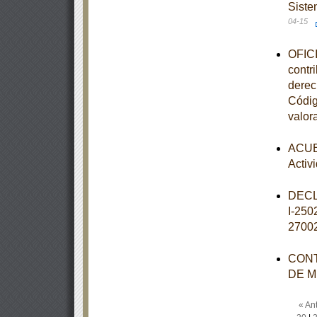
Siste
04-15
OFICI
contr
derec
Códig
valor
ACUER
Activ
DECL
I-25
2700
CONT
DE M
« Ant