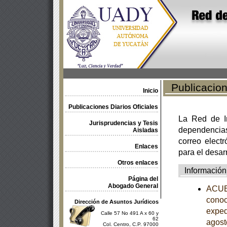
Publicacione
Inicio
Publicaciones Diarios Oficiales
La Red de In
Jurisprudencias y Tesis
dependencia
Aisladas
correo electr
Enlaces
para el desar
Otros enlaces
Información
Página del
Abogado General
ACUER
conoc
Dirección de Asuntos Jurídicos
exped
Calle 57 No 491 A x 60 y
62
agost
Col. Centro, C.P. 97000