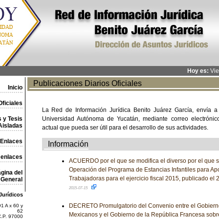
Hoy es:
Vie
Publicaciones Diarios Oficiales
Inicio
ficiales
La Red de Información Jurídica Benito Juárez García, envía a
 y Tesis
Universidad Autónoma de Yucatán, mediante correo electrónico,
Aisladas
actual que pueda ser útil para el desarrollo de sus actividades.
Enlaces
Información
 enlaces
ACUERDO por el que se modifica el diverso por el que s
Operación del Programa de Estancias Infantiles para A
gina del
Trabajadoras para el ejercicio fiscal 2015, publicado el
General
2015-07-15
Jurídicos
DECRETO Promulgatorio del Convenio entre el Gobiern
1 A x 60 y
62
Mexicanos y el Gobierno de la República Francesa sob
C.P. 97000