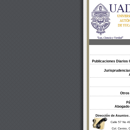
Publicaciones Diarios O
Jurisprudencias
Otros
Pá
Abogado 
Dirección de Asuntos 
Calle 57 No 49
Col. Centro, 