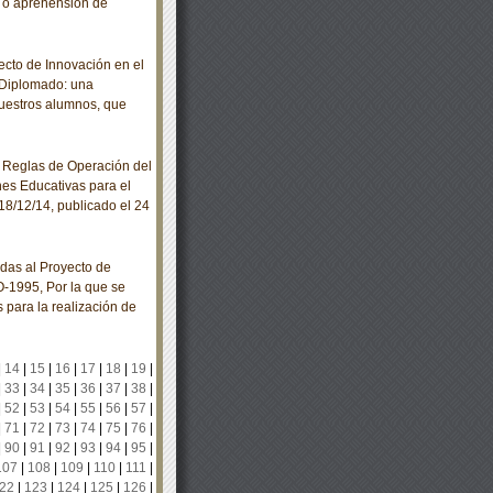
n o aprehensión de
cto de Innovación en el
 Diplomado: una
nuestros alumnos, que
 Reglas de Operación del
nes Educativas para el
18/12/14, publicado el 24
das al Proyecto de
-1995, Por la que se
s para la realización de
|
14
|
15
|
16
|
17
|
18
|
19
|
|
33
|
34
|
35
|
36
|
37
|
38
|
|
52
|
53
|
54
|
55
|
56
|
57
|
|
71
|
72
|
73
|
74
|
75
|
76
|
|
90
|
91
|
92
|
93
|
94
|
95
|
107
|
108
|
109
|
110
|
111
|
22
|
123
|
124
|
125
|
126
|