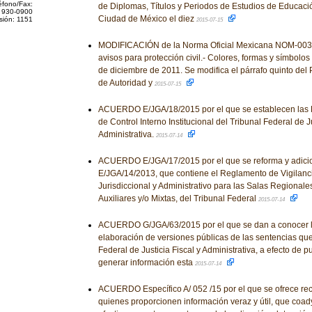
éfono/Fax:
de Diplomas, Títulos y Periodos de Estudios de Educació
 930-0900
Ciudad de México el diez
sión: 1151
2015-07-15
MODIFICACIÓN de la Norma Oficial Mexicana NOM-003
avisos para protección civil.- Colores, formas y símbolos a
de diciembre de 2011. Se modifica el párrafo quinto del 
de Autoridad y
2015-07-15
ACUERDO E/JGA/18/2015 por el que se establecen las 
de Control Interno Institucional del Tribunal Federal de Ju
Administrativa.
2015-07-14
ACUERDO E/JGA/17/2015 por el que se reforma y adici
E/JGA/14/2013, que contiene el Reglamento de Vigilan
Jurisdiccional y Administrativo para las Salas Regionale
Auxiliares y/o Mixtas, del Tribunal Federal
2015-07-14
ACUERDO G/JGA/63/2015 por el que se dan a conocer l
elaboración de versiones públicas de las sentencias que
Federal de Justicia Fiscal y Administrativa, a efecto de 
generar información esta
2015-07-14
ACUERDO Específico A/ 052 /15 por el que se ofrece r
quienes proporcionen información veraz y útil, que coady