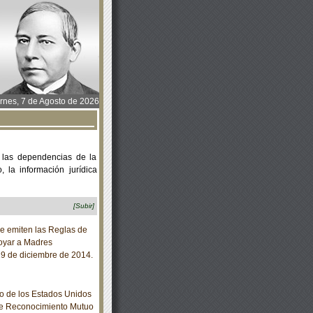
rnes, 7 de Agosto de 2026
 las dependencias de la
 la información jurídica
[Subir]
e emiten las Reglas de
poyar a Madres
 29 de diciembre de 2014.
o de los Estados Unidos
re Reconocimiento Mutuo