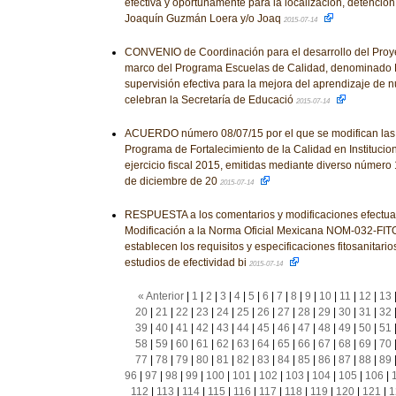
efectiva y oportunamente para la localización, detenció
Joaquín Guzmán Loera y/o Joaq
2015-07-14
CONVENIO de Coordinación para el desarrollo del Proye
marco del Programa Escuelas de Calidad, denominado
supervisión efectiva para la mejora del aprendizaje de 
celebran la Secretaría de Educació
2015-07-14
ACUERDO número 08/07/15 por el que se modifican las
Programa de Fortalecimiento de la Calidad en Institucio
ejercicio fiscal 2015, emitidas mediante diverso número 
de diciembre de 20
2015-07-14
RESPUESTA a los comentarios y modificaciones efectua
Modificación a la Norma Oficial Mexicana NOM-032-FITO
establecen los requisitos y especificaciones fitosanitario
estudios de efectividad bi
2015-07-14
« Anterior
|
1
|
2
|
3
|
4
|
5
|
6
|
7
|
8
|
9
|
10
|
11
|
12
|
13
20
|
21
|
22
|
23
|
24
|
25
|
26
|
27
|
28
|
29
|
30
|
31
|
32
39
|
40
|
41
|
42
|
43
|
44
|
45
|
46
|
47
|
48
|
49
|
50
|
51
58
|
59
|
60
|
61
|
62
|
63
|
64
|
65
|
66
|
67
|
68
|
69
|
70
77
|
78
|
79
|
80
|
81
|
82
|
83
|
84
|
85
|
86
|
87
|
88
|
89
96
|
97
|
98
|
99
|
100
|
101
|
102
|
103
|
104
|
105
|
106
|
112
|
113
|
114
|
115
|
116
|
117
|
118
|
119
|
120
|
121
|
1