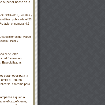
n Superior, hecho en la
-SEGOB-2011, Señales y
 utilizar, publicada el 23
Prefacio, el numeral 4.2
Disposiciones del Marco
sticia Fiscal y
ona el Acuerdo
cia del Desempeño
s, Especializadas,
os parámetros para la
 emita el Tribunal
publicarse, así como para
ecompensa a quien o
uve eficaz, eficiente,