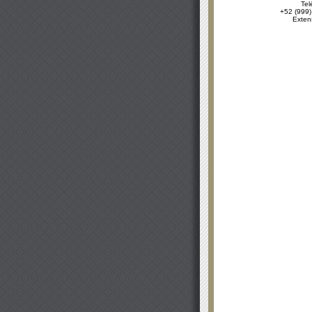
Tel
+52 (999)
Exten