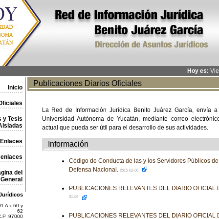
Hoy es:
Vie
Publicaciones Diarios Oficiales
Inicio
ficiales
La Red de Información Jurídica Benito Juárez García, envía a
 y Tesis
Universidad Autónoma de Yucatán, mediante correo electrónico,
Aisladas
actual que pueda ser útil para el desarrollo de sus actividades.
Enlaces
Información
 enlaces
Código de Conducta de las y los Servidores Públicos de 
Defensa Nacional.
2015-01-06
gina del
General
PUBLICACIONES RELEVANTES DEL DIARIO OFICIAL
Jurídicos
01-05
1 A x 60 y
62
PUBLICACIONES RELEVANTES DEL DIARIO OFICIAL
C.P. 97000