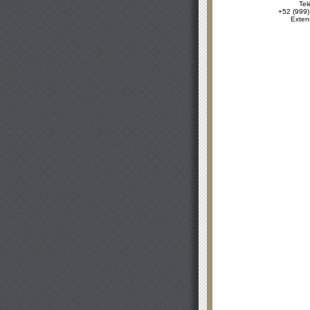
Tel
+52 (999)
Exten