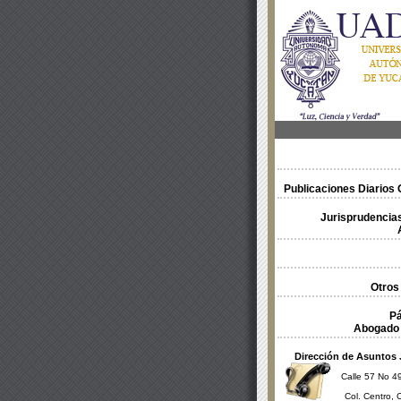
Publicaciones Diarios O
Jurisprudencias
Otros
Pá
Abogado 
Dirección de Asuntos 
Calle 57 No 49
Col. Centro, 