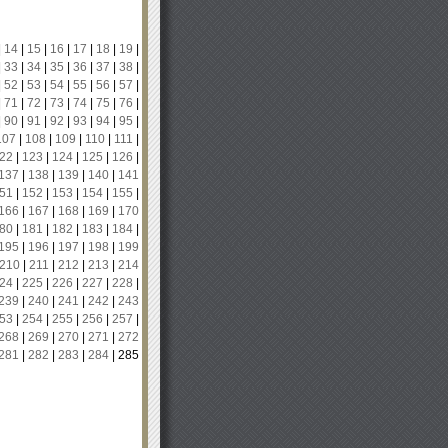
|
14
|
15
|
16
|
17
|
18
|
19
|
|
33
|
34
|
35
|
36
|
37
|
38
|
|
52
|
53
|
54
|
55
|
56
|
57
|
|
71
|
72
|
73
|
74
|
75
|
76
|
|
90
|
91
|
92
|
93
|
94
|
95
|
107
|
108
|
109
|
110
|
111
|
22
|
123
|
124
|
125
|
126
|
137
|
138
|
139
|
140
|
141
51
|
152
|
153
|
154
|
155
|
166
|
167
|
168
|
169
|
170
80
|
181
|
182
|
183
|
184
|
195
|
196
|
197
|
198
|
199
210
|
211
|
212
|
213
|
214
24
|
225
|
226
|
227
|
228
|
239
|
240
|
241
|
242
|
243
53
|
254
|
255
|
256
|
257
|
268
|
269
|
270
|
271
|
272
281
|
282
|
283
|
284
|
285