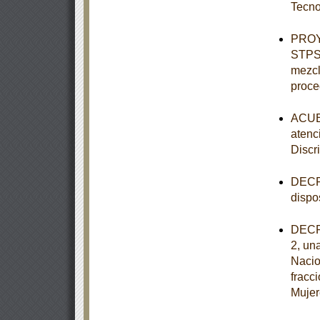
Tecno
PROY
STPS-
mezcl
proce
ACUER
atenc
Discr
DECRE
dispo
DECRE
2, una
Nacio
fracc
Mujer