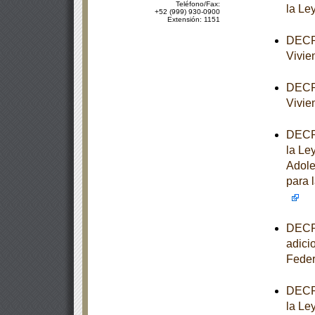
Teléfono/Fax:
la Le
+52 (999) 930-0900
Extensión: 1151
DECRE
Vivie
DECRE
Vivie
DECRE
la Le
Adole
para l
DECRE
adici
Feder
DECRE
la Le