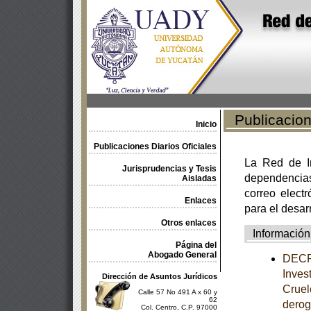
Publicacione
Inicio
Publicaciones Diarios Oficiales
La Red de In
Jurisprudencias y Tesis
dependencia
Aisladas
correo electr
Enlaces
para el desar
Otros enlaces
Información
Página del
Abogado General
DECRE
Inves
Dirección de Asuntos Jurídicos
Cruel
Calle 57 No 491 A x 60 y
62
derog
Col. Centro, C.P. 97000