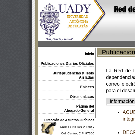
Publicacione
Inicio
Publicaciones Diarios Oficiales
La Red de In
Jurisprudencias y Tesis
dependencia
Aisladas
correo electr
Enlaces
para el desar
Otros enlaces
Información
Página del
Abogado General
ACUER
integ
Dirección de Asuntos Jurídicos
Calle 57 No 491 A x 60 y
62
DECRE
Col. Centro, C.P. 97000