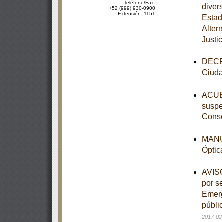
Teléfono/Fax:
diver
+52 (999) 930-0900
Extensión: 1151
Estad
Alter
Justic
DECRE
Ciuda
ACUER
suspe
Conse
MANUA
Óptic
AVISO
por s
Emerg
públi
2017-02