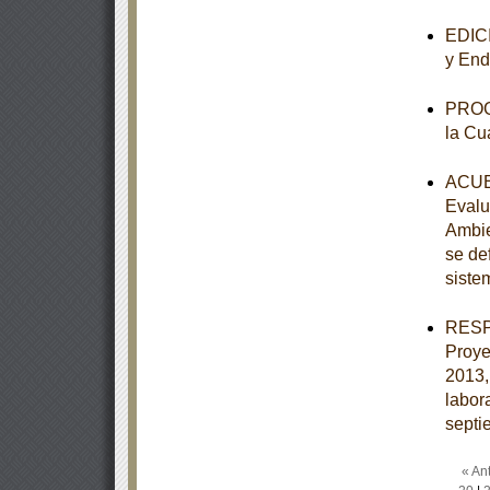
EDICI
y End
PROGR
la Cu
ACUER
Evalu
Ambie
se de
siste
RESPU
Proye
2013,
labor
septi
« Ant