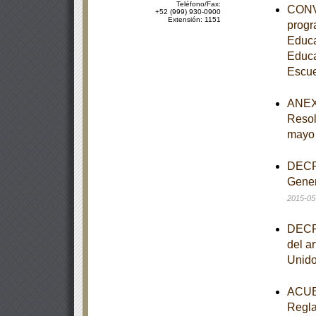
Teléfono/Fax:
CONVE
+52 (999) 930-0900
Extensión: 1151
progr
Educa
Educa
Escue
ANEXO
Resol
mayo
DECRE
Gener
2015-05
DECRE
del ar
Unido
ACUER
Regla