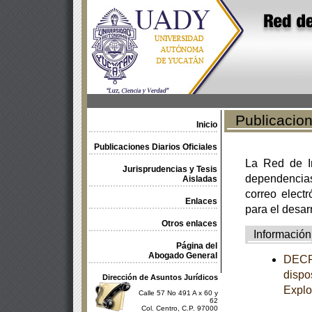
Publicacione
Inicio
Publicaciones Diarios Oficiales
La Red de In
Jurisprudencias y Tesis
dependencia
Aisladas
correo electr
Enlaces
para el desar
Otros enlaces
Información
Página del
Abogado General
DECRE
dispo
Dirección de Asuntos Jurídicos
Explo
Calle 57 No 491 A x 60 y
62
Col. Centro, C.P. 97000