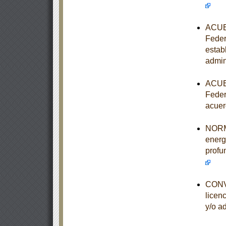
ACUER
Feder
estab
admin
ACUER
Feder
acuer
NORMA
energ
profu
CONVO
licen
y/o a