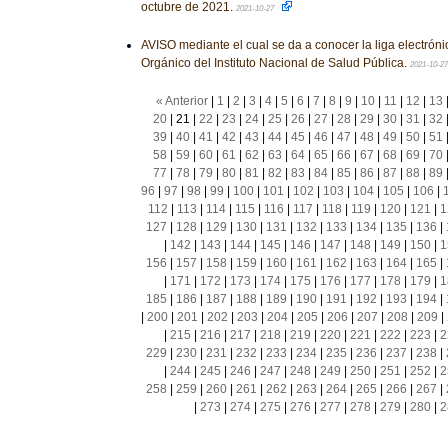
octubre de 2021.
2021-10-27
AVISO mediante el cual se da a conocer la liga electrónic
Orgánico del Instituto Nacional de Salud Pública.
2021-10-2
« Anterior
|
1
|
2
|
3
|
4
|
5
|
6
|
7
|
8
|
9
|
10
|
11
|
12
|
13
20
|
21
|
22
|
23
|
24
|
25
|
26
|
27
|
28
|
29
|
30
|
31
|
32
39
|
40
|
41
|
42
|
43
|
44
|
45
|
46
|
47
|
48
|
49
|
50
|
51
58
|
59
|
60
|
61
|
62
|
63
|
64
|
65
|
66
|
67
|
68
|
69
|
70
77
|
78
|
79
|
80
|
81
|
82
|
83
|
84
|
85
|
86
|
87
|
88
|
89
96
|
97
|
98
|
99
|
100
|
101
|
102
|
103
|
104
|
105
|
106
|
112
|
113
|
114
|
115
|
116
|
117
|
118
|
119
|
120
|
121
|
1
127
|
128
|
129
|
130
|
131
|
132
|
133
|
134
|
135
|
136
|
|
142
|
143
|
144
|
145
|
146
|
147
|
148
|
149
|
150
|
1
156
|
157
|
158
|
159
|
160
|
161
|
162
|
163
|
164
|
165
|
|
171
|
172
|
173
|
174
|
175
|
176
|
177
|
178
|
179
|
1
185
|
186
|
187
|
188
|
189
|
190
|
191
|
192
|
193
|
194
|
|
200
|
201
|
202
|
203
|
204
|
205
|
206
|
207
|
208
|
209
|
|
215
|
216
|
217
|
218
|
219
|
220
|
221
|
222
|
223
|
2
229
|
230
|
231
|
232
|
233
|
234
|
235
|
236
|
237
|
238
|
|
244
|
245
|
246
|
247
|
248
|
249
|
250
|
251
|
252
|
2
258
|
259
|
260
|
261
|
262
|
263
|
264
|
265
|
266
|
267
|
|
273
|
274
|
275
|
276
|
277
|
278
|
279
|
280
|
2