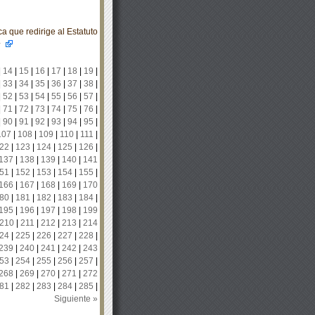
a que redirige al Estatuto
7
|
14
|
15
|
16
|
17
|
18
|
19
|
|
33
|
34
|
35
|
36
|
37
|
38
|
|
52
|
53
|
54
|
55
|
56
|
57
|
|
71
|
72
|
73
|
74
|
75
|
76
|
|
90
|
91
|
92
|
93
|
94
|
95
|
107
|
108
|
109
|
110
|
111
|
22
|
123
|
124
|
125
|
126
|
137
|
138
|
139
|
140
|
141
51
|
152
|
153
|
154
|
155
|
166
|
167
|
168
|
169
|
170
80
|
181
|
182
|
183
|
184
|
195
|
196
|
197
|
198
|
199
210
|
211
|
212
|
213
|
214
24
|
225
|
226
|
227
|
228
|
239
|
240
|
241
|
242
|
243
53
|
254
|
255
|
256
|
257
|
268
|
269
|
270
|
271
|
272
81
|
282
|
283
|
284
|
285
|
Siguiente »