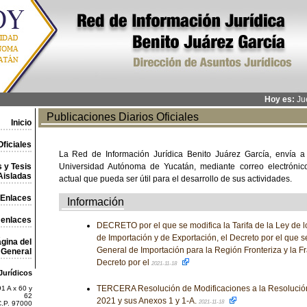
Hoy es:
Jue
Publicaciones Diarios Oficiales
Inicio
ficiales
La Red de Información Jurídica Benito Juárez García, envía a
 y Tesis
Universidad Autónoma de Yucatán, mediante correo electrónico,
Aisladas
actual que pueda ser útil para el desarrollo de sus actividades.
Enlaces
Información
 enlaces
DECRETO por el que se modifica la Tarifa de la Ley de 
de Importación y de Exportación, el Decreto por el que s
gina del
General de Importación para la Región Fronteriza y la Fr
General
Decreto por el
2021-11-18
Jurídicos
TERCERA Resolución de Modificaciones a la Resolución
1 A x 60 y
62
2021 y sus Anexos 1 y 1-A.
2021-11-18
C.P. 97000