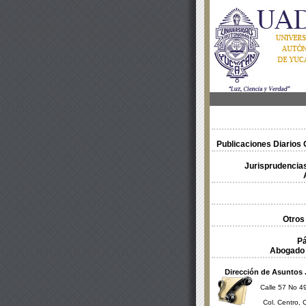
Publicaciones Diarios O
Jurisprudencias
Otros
Pá
Abogado 
Dirección de Asuntos 
Calle 57 No 49
Col. Centro, 