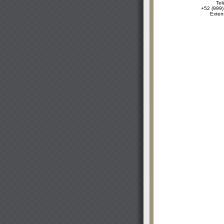
Tel
+52 (999)
Exten