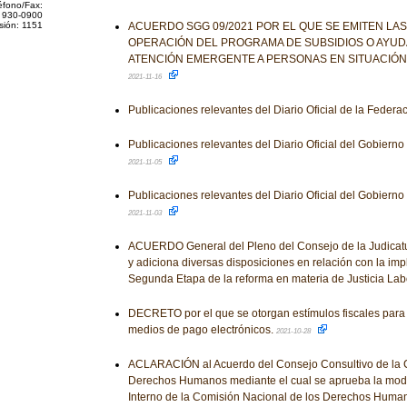
éfono/Fax:
 930-0900
sión: 1151
ACUERDO SGG 09/2021 POR EL QUE SE EMITEN LA
OPERACIÓN DEL PROGRAMA DE SUBSIDIOS O AYU
ATENCIÓN EMERGENTE A PERSONAS EN SITUACIÓN
2021-11-16
Publicaciones relevantes del Diario Oficial de la Federa
Publicaciones relevantes del Diario Oficial del Gobiern
2021-11-05
Publicaciones relevantes del Diario Oficial del Gobiern
2021-11-03
ACUERDO General del Pleno del Consejo de la Judicatu
y adiciona diversas disposiciones en relación con la im
Segunda Etapa de la reforma en materia de Justicia Lab
DECRETO por el que se otorgan estímulos fiscales para 
medios de pago electrónicos.
2021-10-28
ACLARACIÓN al Acuerdo del Consejo Consultivo de la C
Derechos Humanos mediante el cual se aprueba la modi
Interno de la Comisión Nacional de los Derechos Human