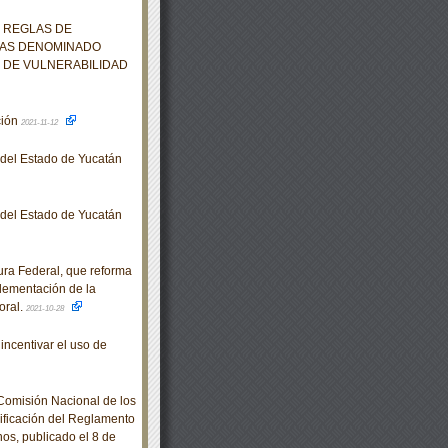
S REGLAS DE
DAS DENOMINADO
 DE VULNERABILIDAD
ción
2021-11-12
o del Estado de Yucatán
o del Estado de Yucatán
ra Federal, que reforma
plementación de la
oral.
2021-10-28
incentivar el uso de
omisión Nacional de los
ficación del Reglamento
os, publicado el 8 de