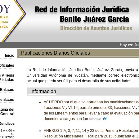
Hoy es:
Jue
Publicaciones Diarios Oficiales
Inicio
ficiales
La Red de Información Jurídica Benito Juárez García, envía a
 y Tesis
Universidad Autónoma de Yucatán, mediante correo electrónico,
Aisladas
actual que pueda ser útil para el desarrollo de sus actividades.
Enlaces
Información
 enlaces
ACUERDO por el que se aprueban las modificaciones de 
fracciones V y VI; 14, párrafo primero; 33, fracciones V y 
gina del
de los Lineamientos para llevar a cabo la evaluación pa
General
docentes a cargos con fun
2015-03-06
Jurídicos
ANEXOS 1-A, 3, 7, 11, 14 y 23 de la Primera Resolución 
1 A x 60 y
62
Resolución Miscelánea Fiscal para 2015, publicada el 
C.P. 97000