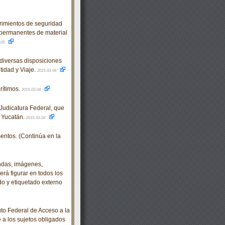
mientos de seguridad
 permanentes de material
-05
diversas disposiciones
idad y Viaje.
2015-03-04
ítimos.
2015-03-04
udicatura Federal, que
e Yucatán.
2015-03-04
ntos. (Continúa en la
ndas, imágenes,
rá figurar en todos los
o y etiquetado externo
o Federal de Acceso a la
e a los sujetos obligados