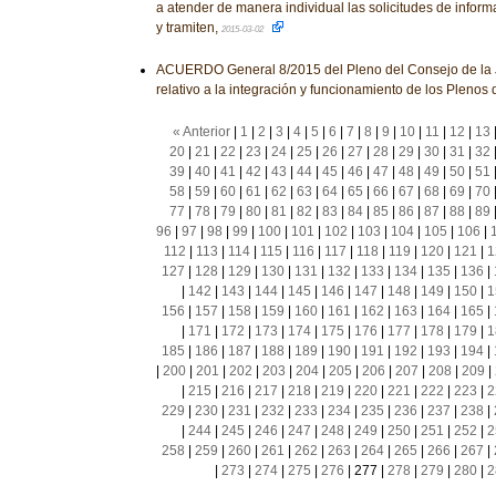
a atender de manera individual las solicitudes de infor
y tramiten,
2015-03-02
ACUERDO General 8/2015 del Pleno del Consejo de la J
relativo a la integración y funcionamiento de los Plenos 
« Anterior
|
1
|
2
|
3
|
4
|
5
|
6
|
7
|
8
|
9
|
10
|
11
|
12
|
13
20
|
21
|
22
|
23
|
24
|
25
|
26
|
27
|
28
|
29
|
30
|
31
|
32
39
|
40
|
41
|
42
|
43
|
44
|
45
|
46
|
47
|
48
|
49
|
50
|
51
58
|
59
|
60
|
61
|
62
|
63
|
64
|
65
|
66
|
67
|
68
|
69
|
70
77
|
78
|
79
|
80
|
81
|
82
|
83
|
84
|
85
|
86
|
87
|
88
|
89
96
|
97
|
98
|
99
|
100
|
101
|
102
|
103
|
104
|
105
|
106
|
112
|
113
|
114
|
115
|
116
|
117
|
118
|
119
|
120
|
121
|
1
127
|
128
|
129
|
130
|
131
|
132
|
133
|
134
|
135
|
136
|
|
142
|
143
|
144
|
145
|
146
|
147
|
148
|
149
|
150
|
1
156
|
157
|
158
|
159
|
160
|
161
|
162
|
163
|
164
|
165
|
|
171
|
172
|
173
|
174
|
175
|
176
|
177
|
178
|
179
|
1
185
|
186
|
187
|
188
|
189
|
190
|
191
|
192
|
193
|
194
|
|
200
|
201
|
202
|
203
|
204
|
205
|
206
|
207
|
208
|
209
|
|
215
|
216
|
217
|
218
|
219
|
220
|
221
|
222
|
223
|
2
229
|
230
|
231
|
232
|
233
|
234
|
235
|
236
|
237
|
238
|
|
244
|
245
|
246
|
247
|
248
|
249
|
250
|
251
|
252
|
2
258
|
259
|
260
|
261
|
262
|
263
|
264
|
265
|
266
|
267
|
|
273
|
274
|
275
|
276
|
277
|
278
|
279
|
280
|
2