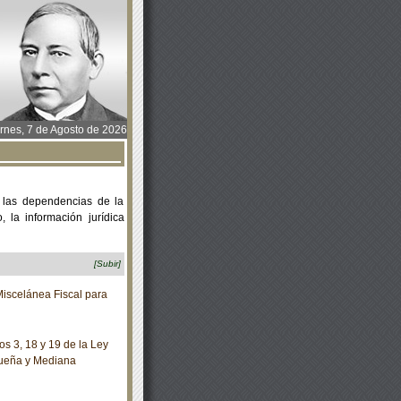
rnes, 7 de Agosto de 2026
 las dependencias de la
 la información jurídica
[Subir]
iscelánea Fiscal para
s 3, 18 y 19 de la Ley
equeña y Mediana