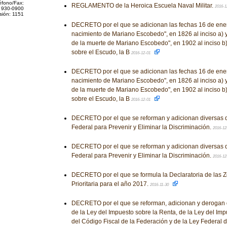
éfono/Fax:
REGLAMENTO de la Heroica Escuela Naval Militar.
2016-1
 930-0900
sión: 1151
DECRETO por el que se adicionan las fechas 16 de ener
nacimiento de Mariano Escobedo", en 1826 al inciso a) 
de la muerte de Mariano Escobedo", en 1902 al inciso b) 
sobre el Escudo, la B
2016-12-01
DECRETO por el que se adicionan las fechas 16 de ener
nacimiento de Mariano Escobedo", en 1826 al inciso a) 
de la muerte de Mariano Escobedo", en 1902 al inciso b) 
sobre el Escudo, la B
2016-12-01
DECRETO por el que se reforman y adicionan diversas d
Federal para Prevenir y Eliminar la Discriminación.
2016-12
DECRETO por el que se reforman y adicionan diversas d
Federal para Prevenir y Eliminar la Discriminación.
2016-12
DECRETO por el que se formula la Declaratoria de las 
Prioritaria para el año 2017.
2016-11-30
DECRETO por el que se reforman, adicionan y derogan 
de la Ley del Impuesto sobre la Renta, de la Ley del Imp
del Código Fiscal de la Federación y de la Ley Federal 