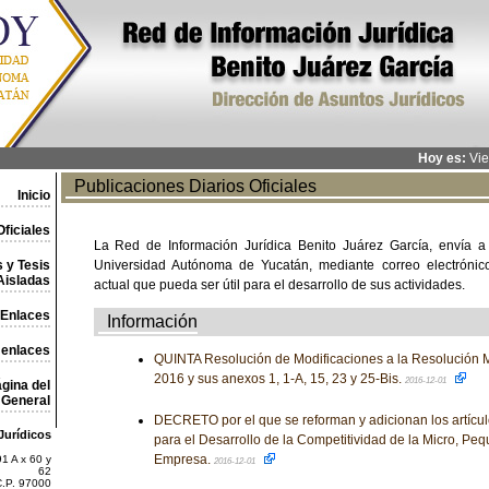
Hoy es:
Vie
Publicaciones Diarios Oficiales
Inicio
ficiales
La Red de Información Jurídica Benito Juárez García, envía a
 y Tesis
Universidad Autónoma de Yucatán, mediante correo electrónico,
Aisladas
actual que pueda ser útil para el desarrollo de sus actividades.
Enlaces
Información
 enlaces
QUINTA Resolución de Modificaciones a la Resolución M
2016 y sus anexos 1, 1-A, 15, 23 y 25-Bis.
2016-12-01
gina del
General
DECRETO por el que se reforman y adicionan los artículo
Jurídicos
para el Desarrollo de la Competitividad de la Micro, P
Empresa.
1 A x 60 y
2016-12-01
62
C.P. 97000