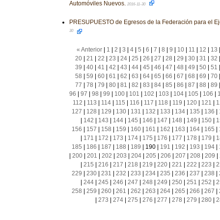
Automóviles Nuevos.
2016-11-30
PRESUPUESTO de Egresos de la Federación para el Eje
30
« Anterior
|
1
|
2
|
3
|
4
|
5
|
6
|
7
|
8
|
9
|
10
|
11
|
12
|
13
20
|
21
|
22
|
23
|
24
|
25
|
26
|
27
|
28
|
29
|
30
|
31
|
32
39
|
40
|
41
|
42
|
43
|
44
|
45
|
46
|
47
|
48
|
49
|
50
|
51
58
|
59
|
60
|
61
|
62
|
63
|
64
|
65
|
66
|
67
|
68
|
69
|
70
77
|
78
|
79
|
80
|
81
|
82
|
83
|
84
|
85
|
86
|
87
|
88
|
89
96
|
97
|
98
|
99
|
100
|
101
|
102
|
103
|
104
|
105
|
106
|
112
|
113
|
114
|
115
|
116
|
117
|
118
|
119
|
120
|
121
|
1
127
|
128
|
129
|
130
|
131
|
132
|
133
|
134
|
135
|
136
|
|
142
|
143
|
144
|
145
|
146
|
147
|
148
|
149
|
150
|
1
156
|
157
|
158
|
159
|
160
|
161
|
162
|
163
|
164
|
165
|
|
171
|
172
|
173
|
174
|
175
|
176
|
177
|
178
|
179
|
1
185
|
186
|
187
|
188
|
189
|
190
|
191
|
192
|
193
|
194
|
|
200
|
201
|
202
|
203
|
204
|
205
|
206
|
207
|
208
|
209
|
|
215
|
216
|
217
|
218
|
219
|
220
|
221
|
222
|
223
|
2
229
|
230
|
231
|
232
|
233
|
234
|
235
|
236
|
237
|
238
|
|
244
|
245
|
246
|
247
|
248
|
249
|
250
|
251
|
252
|
2
258
|
259
|
260
|
261
|
262
|
263
|
264
|
265
|
266
|
267
|
|
273
|
274
|
275
|
276
|
277
|
278
|
279
|
280
|
2