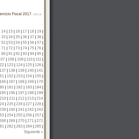
rcicio Fiscal 2017.
2016-11-
|
14
|
15
|
16
|
17
|
18
|
19
|
|
33
|
34
|
35
|
36
|
37
|
38
|
|
52
|
53
|
54
|
55
|
56
|
57
|
|
71
|
72
|
73
|
74
|
75
|
76
|
|
90
|
91
|
92
|
93
|
94
|
95
|
107
|
108
|
109
|
110
|
111
|
22
|
123
|
124
|
125
|
126
|
137
|
138
|
139
|
140
|
141
51
|
152
|
153
|
154
|
155
|
166
|
167
|
168
|
169
|
170
80
|
181
|
182
|
183
|
184
|
195
|
196
|
197
|
198
|
199
210
|
211
|
212
|
213
|
214
24
|
225
|
226
|
227
|
228
|
239
|
240
|
241
|
242
|
243
53
|
254
|
255
|
256
|
257
|
268
|
269
|
270
|
271
|
272
81
|
282
|
283
|
284
|
285
|
Siguiente »