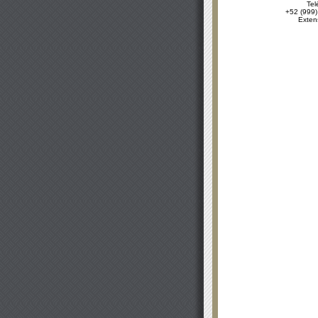
Tel
+52 (999)
Exten