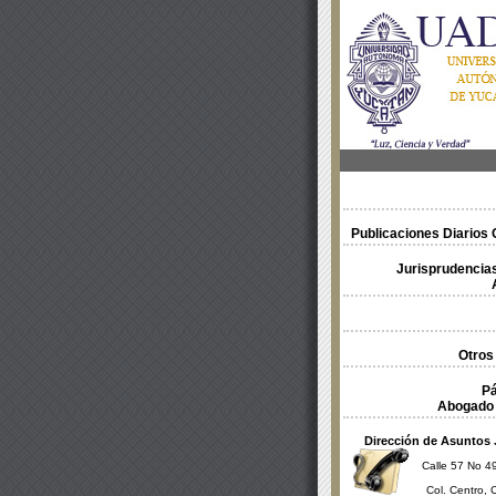
Publicaciones Diarios O
Jurisprudencias
Otros
Pá
Abogado 
Dirección de Asuntos 
Calle 57 No 49
Col. Centro, 