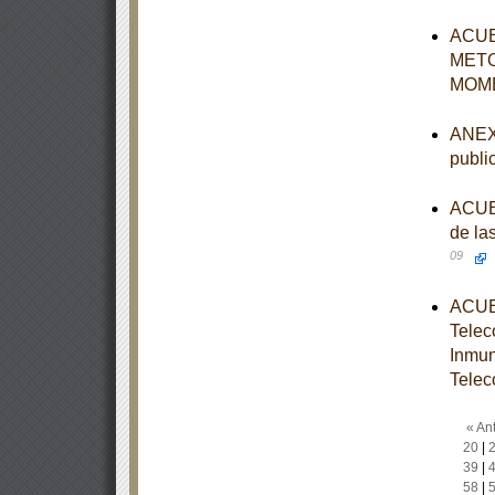
ACUE
METO
MOME
ANEXO
publi
ACUER
de la
09
ACUER
Telec
Inmun
Telec
« Ant
20
|
39
|
58
|