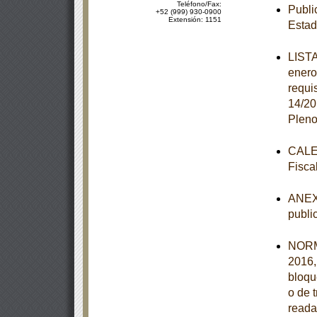
Teléfono/Fax:
Publi
+52 (999) 930-0900
Extensión: 1151
Estad
LISTA
enero
requi
14/20
Pleno
CALEN
Fisca
ANEXO
publi
NORM
2016,
bloqu
o de 
reada