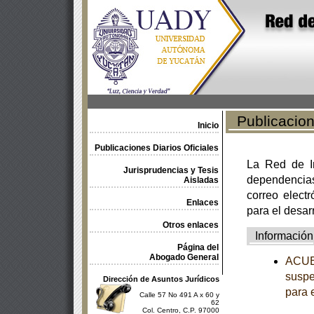
Publicacione
Inicio
Publicaciones Diarios Oficiales
La Red de In
Jurisprudencias y Tesis
dependencia
Aisladas
correo electr
Enlaces
para el desar
Otros enlaces
Información
Página del
Abogado General
ACUER
suspe
Dirección de Asuntos Jurídicos
para 
Calle 57 No 491 A x 60 y
62
Col. Centro, C.P. 97000