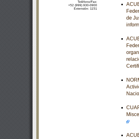
Teléfono/Fax:
ACUER
+52 (999) 930-0900
Extensión: 1151
Feder
de Ju
infor
ACUER
Feder
organ
relac
Certi
NORM
Activ
Nacio
CUART
Misce
ACUER