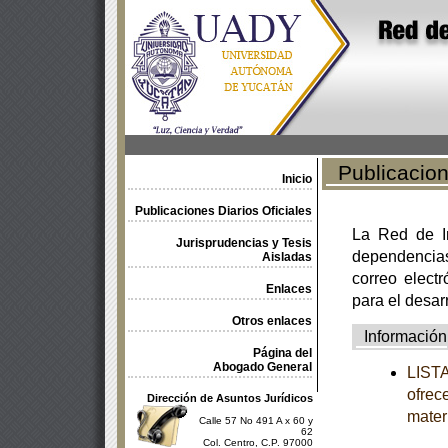
Publicacione
Inicio
Publicaciones Diarios Oficiales
La Red de In
Jurisprudencias y Tesis
dependencia
Aisladas
correo electr
Enlaces
para el desar
Otros enlaces
Información
Página del
Abogado General
LISTA
ofrec
Dirección de Asuntos Jurídicos
mater
Calle 57 No 491 A x 60 y
62
Col. Centro, C.P. 97000