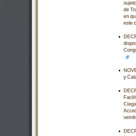
sujet
de Tr
en qu
este 
DECRE
dispo
Congr
NOVEN
y Cat
DECRE
Facil
Ciega
Acced
veinti
DECRE