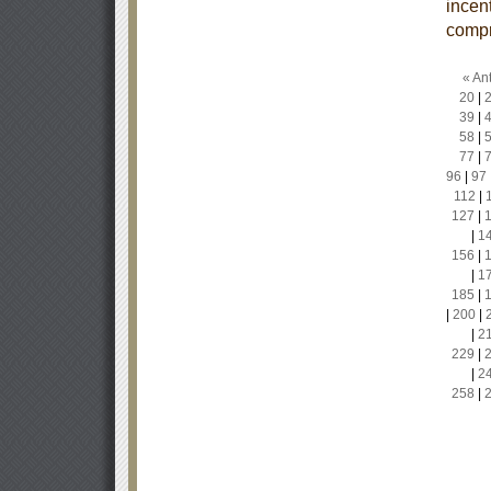
incen
compr
« Ant
20
|
39
|
58
|
77
|
96
|
97
112
|
127
|
|
1
156
|
|
1
185
|
|
200
|
|
2
229
|
|
2
258
|