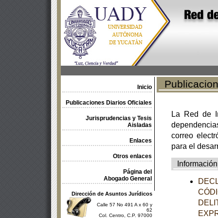
Publicacione
Inicio
Publicaciones Diarios Oficiales
La Red de In
Jurisprudencias y Tesis
dependencia
Aisladas
correo electr
Enlaces
para el desar
Otros enlaces
Información
Página del
Abogado General
DECL
CÓDI
Dirección de Asuntos Jurídicos
DELI
Calle 57 No 491 A x 60 y
62
EXPR
Col. Centro, C.P. 97000