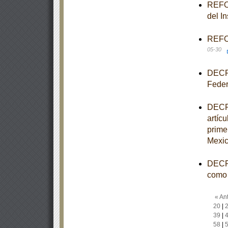
REFOR
del I
REFOR
05-30
DECRE
Feder
DECRE
artícu
prime
Mexic
DECRE
como 
« Ant
20
|
39
|
58
|