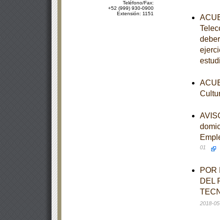
Teléfono/Fax:
+52 (999) 930-0900
Extensión: 1151
ACUER
Telec
deber
ejerc
estud
ACUER
Cultu
AVISO
domic
Emple
01
POR 
DEL 
TECN
2018-05