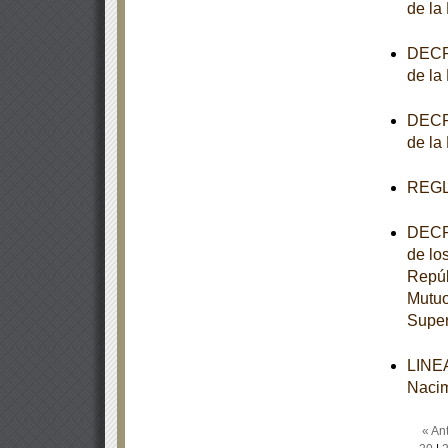
de la
DECRE
de la
DECRE
de la
REGL
DECRE
de lo
Repúb
Mutuo
Super
LINEA
Nacim
« Ant