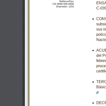
Teléfono/Fax:
ENSA
+52 (999) 930-0900
Extensión: 1151
C-03
CONVE
subsi
sus i
polic
Nacio
ACUER
del P
febre
proce
certi
TERCE
Básic
DECRE