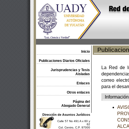
Publicacione
Inicio
Publicaciones Diarios Oficiales
La Red de In
Jurisprudencias y Tesis
dependencia
Aisladas
correo electr
Enlaces
para el desar
Otros enlaces
Información
Página del
Abogado General
AVISO
PROY
Dirección de Asuntos Jurídicos
CON
Calle 57 No 491 A x 60 y
62
ALCA
Col. Centro, C.P. 97000