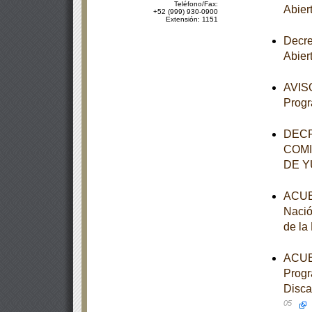
Teléfono/Fax:
Abier
+52 (999) 930-0900
Extensión: 1151
Decre
Abier
AVISO
Progr
DECR
COMI
DE 
ACUER
Nació
de la
ACUER
Progr
Disca
05