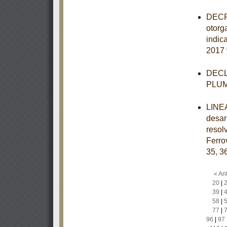
DECRE
otorg
indic
2017 
DECLA
PLU
LINEA
desar
resol
Ferro
35, 3
« Ant
20
|
39
|
58
|
77
|
96
|
97