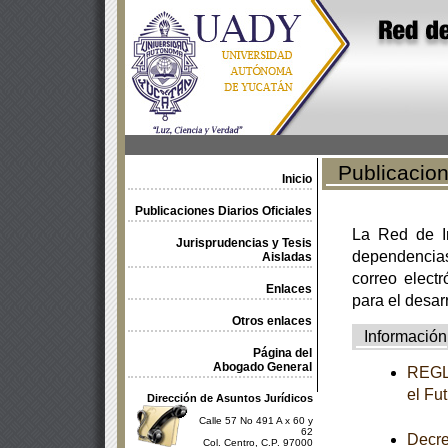
Publicacione
Inicio
Publicaciones Diarios Oficiales
La Red de In
Jurisprudencias y Tesis
dependencia
Aisladas
correo electr
Enlaces
para el desar
Otros enlaces
Información
Página del
Abogado General
REGLA
el Fu
Dirección de Asuntos Jurídicos
Calle 57 No 491 A x 60 y
62
Decre
Col. Centro, C.P. 97000